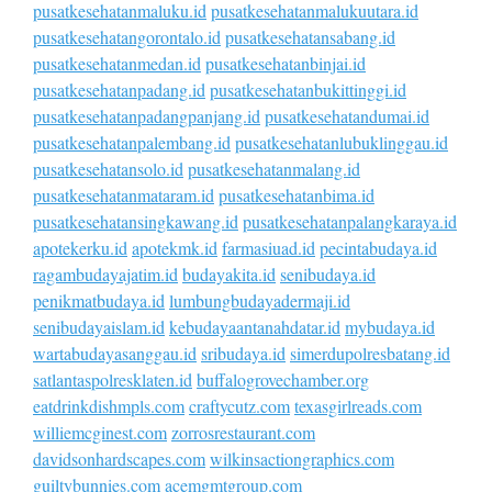
pusatkesehatanmaluku.id
pusatkesehatanmalukuutara.id
pusatkesehatangorontalo.id
pusatkesehatansabang.id
pusatkesehatanmedan.id
pusatkesehatanbinjai.id
pusatkesehatanpadang.id
pusatkesehatanbukittinggi.id
pusatkesehatanpadangpanjang.id
pusatkesehatandumai.id
pusatkesehatanpalembang.id
pusatkesehatanlubuklinggau.id
pusatkesehatansolo.id
pusatkesehatanmalang.id
pusatkesehatanmataram.id
pusatkesehatanbima.id
pusatkesehatansingkawang.id
pusatkesehatanpalangkaraya.id
apotekerku.id
apotekmk.id
farmasiuad.id
pecintabudaya.id
ragambudayajatim.id
budayakita.id
senibudaya.id
penikmatbudaya.id
lumbungbudayadermaji.id
senibudayaislam.id
kebudayaantanahdatar.id
mybudaya.id
wartabudayasanggau.id
sribudaya.id
simerdupolresbatang.id
satlantaspolresklaten.id
buffalogrovechamber.org
eatdrinkdishmpls.com
craftycutz.com
texasgirlreads.com
williemcginest.com
zorrosrestaurant.com
davidsonhardscapes.com
wilkinsactiongraphics.com
guiltybunnies.com
acemgmtgroup.com