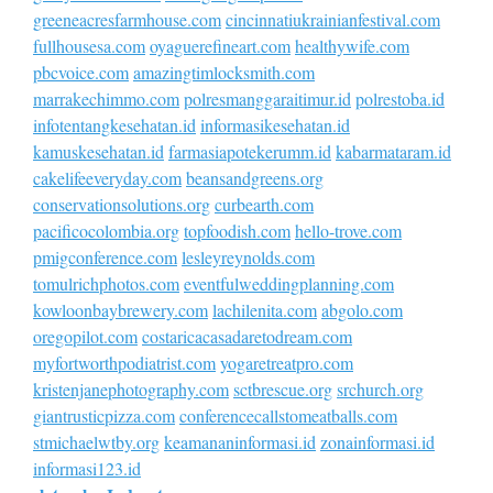
greeneacresfarmhouse.com
cincinnatiukrainianfestival.com
fullhousesa.com
oyaguerefineart.com
healthywife.com
pbcvoice.com
amazingtimlocksmith.com
marrakechimmo.com
polresmanggaraitimur.id
polrestoba.id
infotentangkesehatan.id
informasikesehatan.id
kamuskesehatan.id
farmasiapotekerumm.id
kabarmataram.id
cakelifeeveryday.com
beansandgreens.org
conservationsolutions.org
curbearth.com
pacificocolombia.org
topfoodish.com
hello-trove.com
pmigconference.com
lesleyreynolds.com
tomulrichphotos.com
eventfulweddingplanning.com
kowloonbaybrewery.com
lachilenita.com
abgolo.com
oregopilot.com
costaricacasadaretodream.com
myfortworthpodiatrist.com
yogaretreatpro.com
kristenjanephotography.com
sctbrescue.org
srchurch.org
giantrusticpizza.com
conferencecallstomeatballs.com
stmichaelwtby.org
keamananinformasi.id
zonainformasi.id
informasi123.id