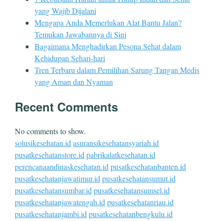
yang Wajib Dijalani
Mengapa Anda Memerlukan Alat Bantu Jalan?
Temukan Jawabannya di Sini
Bagaimana Menghadirkan Pesona Sehat dalam
Kehidupan Sehari-hari
Tren Terbaru dalam Pemilihan Sarung Tangan Medis
yang Aman dan Nyaman
Recent Comments
No comments to show.
solusikesehatan.id
asuransikesehatansyariah.id
pusatkesehatanstore.id
pabrikalatkesehatan.id
perencanaandinaskesehatan.id
pusatkesehatanbanten.id
pusatkesehatanjawatimur.id
pusatkesehatansumut.id
pusatkesehatansumbar.id
pusatkesehatansumsel.id
pusatkesehatanjawatengah.id
pusatkesehatanriau.id
pusatkesehatanjambi.id
pusatkesehatanbengkulu.id