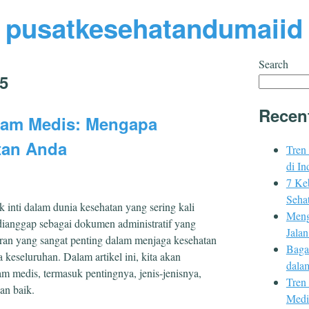
pusatkesehatandumaiid
Search
5
Recen
am Medis: Mengapa
tan Anda
Tren
di In
7 Ke
Sehat
inti dalam dunia kesehatan yang sering kali
Meng
dianggap sebagai dokumen administratif yang
Jala
an yang sangat penting dalam menjaga kesehatan
Baga
 keseluruhan. Dalam artikel ini, kita akan
dala
 medis, termasuk pentingnya, jenis-jenisnya,
Tren
an baik.
Medi