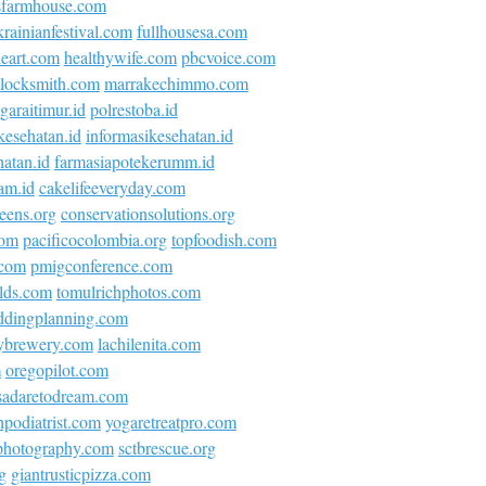
sfarmhouse.com
krainianfestival.com
fullhousesa.com
neart.com
healthywife.com
pbcvoice.com
locksmith.com
marrakechimmo.com
araitimur.id
polrestoba.id
kesehatan.id
informasikesehatan.id
atan.id
farmasiapotekerumm.id
am.id
cakelifeeveryday.com
eens.org
conservationsolutions.org
com
pacificocolombia.org
topfoodish.com
.com
pmigconference.com
olds.com
tomulrichphotos.com
ddingplanning.com
ybrewery.com
lachilenita.com
m
oregopilot.com
asadaretodream.com
podiatrist.com
yogaretreatpro.com
ephotography.com
sctbrescue.org
g
giantrusticpizza.com