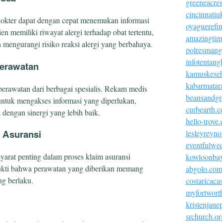
greeneacre
cincinnatiu
dokter dapat dengan cepat menemukan informasi
oyaguerefi
en memiliki riwayat alergi terhadap obat tertentu,
amazingtim
n mengurangi risiko reaksi alergi yang berbahaya.
polresmangg
infotentang
Perawatan
kamuskeseh
kabarmatar
erawatan dari berbagai spesialis. Rekam medis
beansandgr
ntuk mengakses informasi yang diperlukan,
curbearth.
 dengan sinergi yang lebih baik.
hello-trove
 Asuransi
lesleyreyn
eventfulwe
rat penting dalam proses klaim asuransi
kowloonba
ukti bahwa perawatan yang diberikan memang
abgolo.co
ng berlaku.
costaricac
myfortworth
kristenjan
srchurch.or