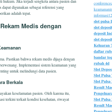
i hukum. Jika terjadi sengketa antara pasien dan
conferencec
 dapat digunakan sebagai referensi yang
keamananin
rikan adalah tepat.
informasi12
slot pulsa 
 Rekam Medis dengan
slot deposi
deposit In
slot deposit
Keluaran 
 Keamanan
daftar ru
bandar tog
tama. Pastikan bahwa rekam medis dijaga dengan
rubah 4d
 berwenang. Implementasi sistem keamanan yang
Slot Deposi
penting untuk melindungi data pasien.
Slot Pulsa 
Slot Pulsa
ra Berkala
Result Ma
Pengeluar
akan keselamatan pasien. Oleh karena itu,
Slot Pulsa
i terkini terkait kondisi kesehatan, riwayat
Result Ma
Pengeluar