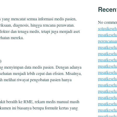
Recen
s yang mencatat semua informasi medis pasien,
No comment
riksaan, diagnosis, hingga rencana perawatan.
solusikeseh
okter dan tenaga medis, tetapi juga menjadi aset
pusatkeseha
ehatan mereka.
perencanaa
pusatkeseh
pusatkeseh
pusatkeseh
)
pusatkeseh
ng menyimpan data medis pasien. Dengan adanya
pusatkeseha
ehatan menjadi lebih cepat dan efisien. Misalnya,
pusatkeseh
h melihat riwayat pengobatan pasien hanya
pusatkeseh
pusatkeseha
pusatkeseh
akit beralih ke RME, rekam medis manual masih
pusatkeseh
kumen ini biasanya berupa formulir kertas yang
pusatkeseha
pusatkeseh