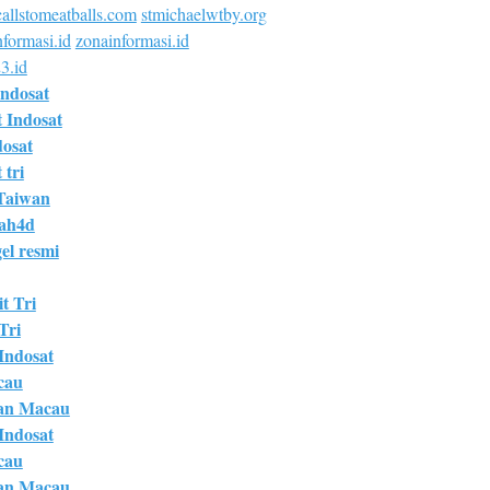
allstomeatballs.com
stmichaelwtby.org
formasi.id
zonainformasi.id
3.id
Indosat
t Indosat
dosat
 tri
Taiwan
bah4d
el resmi
t Tri
Tri
 Indosat
cau
an Macau
 Indosat
cau
an Macau