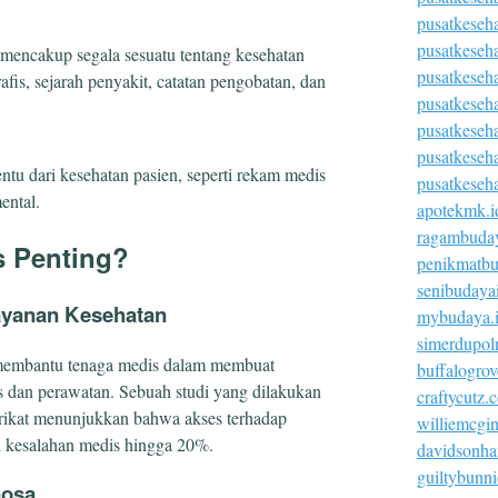
pusatkeseh
pusatkeseh
 mencakup segala sesuatu tentang kesehatan
pusatkeseh
fis, sejarah penyakit, catatan pengobatan, dan
pusatkeseha
pusatkeseh
pusatkeseh
tentu dari kesehatan pasien, seperti rekam medis
pusatkeseh
ental.
apotekmk.i
ragambuday
 Penting?
penikmatbu
senibudaya
layanan Kesehatan
mybudaya.
simerdupolr
membantu tenaga medis dalam membuat
buffalogro
s dan perawatan. Sebuah studi yang dilakukan
craftycutz.
erikat menunjukkan bahwa akses terhadap
williemcgi
i kesalahan medis hingga 20%.
davidsonha
guiltybunn
nosa