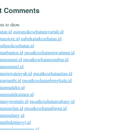
t Comments
s to show.
atan.id
asuransikesehatansyariah.id
tanstore.id
pabrikalatkesehatan.id
ndinaskesehatan.id
atanbanten.id
pusatkesehatanjawatimur.id
atansumut.id
pusatkesehatansumbar.id
atansumsel.id
atanjawatengah.id
pusatkesehatanriau.id
tanjambi.id
pusatkesehatanbengkulu.id
atanmaluku.id
atanmalukuutara.id
tangorontalo.id
pusatkesehatansabang.id
atanmedan.id
pusatkesehatanbinjai.id
atanpadang.id
tanbukittinggi.id
atanpadangpanjang.id