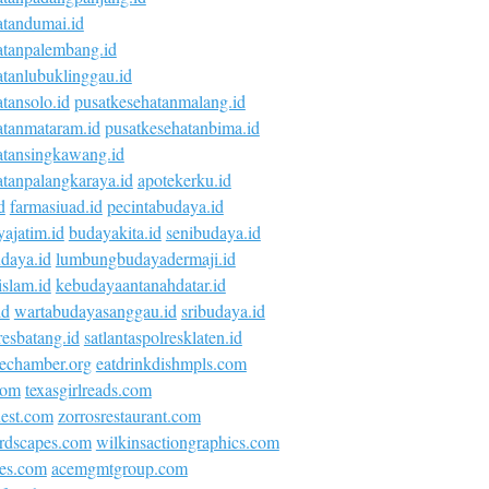
atandumai.id
atanpalembang.id
atanlubuklinggau.id
tansolo.id
pusatkesehatanmalang.id
atanmataram.id
pusatkesehatanbima.id
atansingkawang.id
atanpalangkaraya.id
apotekerku.id
d
farmasiuad.id
pecintabudaya.id
ajatim.id
budayakita.id
senibudaya.id
daya.id
lumbungbudayadermaji.id
islam.id
kebudayaantanahdatar.id
id
wartabudayasanggau.id
sribudaya.id
esbatang.id
satlantaspolresklaten.id
vechamber.org
eatdrinkdishmpls.com
com
texasgirlreads.com
nest.com
zorrosrestaurant.com
rdscapes.com
wilkinsactiongraphics.com
ies.com
acemgmtgroup.com