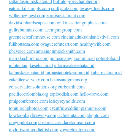
satlantaspolresklaten.id
buffalogrovechamber.org
eatdrinkdishmpls.com
craftycutz.com
texasgirlreads.com
williemcginest.com
zorrosrestaurant.com
davidsonhardscapes.com
wilkinsactiongraphics.com
guiltybunnies.com
acemgmtgroup.com
greeneacresfarmhouse.com
cincinnatiukrainianfestival.com
fullhousesa.com
oyaguerefineart.com
healthywife.com
pbcvoice.com
amazingtimlocksmith.com
marrakechimmo.com
polresmanggaraitimur.id
polrestoba.id
infotentangkesehatan.id
informasikesehatan.id
kamuskesehatan.id
farmasiapotekerumm.id
kabarmataram.id
cakelifeeveryday.com
beansandgreens.org
conservationsolutions.org
curbearth.com
pacificocolombia.org
topfoodish.com
hello-trove.com
pmigconference.com
lesleyreynolds.com
tomulrichphotos.com
eventfulweddingplanning.com
kowloonbaybrewery.com
lachilenita.com
abgolo.com
oregopilot.com
costaricacasadaretodream.com
myfortworthpodiatrist.com
yogaretreatpro.com