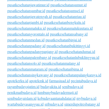
pusatkesehatanjawatimur.id
pusatkesehatansumut.id
pusatkesehatansumbar.id
pusatkesehatansumsel.id
pusatkesehatanjawatengah.id
pusatkesehatanriau.id
pusatkesehatanjambi.id
pusatkesehatanbengkulu.id
pusatkesehatanmaluku.id
pusatkesehatanmalukuutara.id
pusatkesehatangorontalo.id
pusatkesehatansabang.id
pusatkesehatanmedan.id
pusatkesehatanbinjai.id
pusatkesehatanpadang.id
pusatkesehatanbukittinggi.id
pusatkesehatanpadangpanjang.id
pusatkesehatandumai.id
pusatkesehatanpalembang.id
pusatkesehatanlubuklinggau.id
pusatkesehatansolo.id
pusatkesehatanmalang.id
pusatkesehatanmataram.id
pusatkesehatanbima.id
pusatkesehatansingkawang.id
pusatkesehatanpalangkaraya.id
apotekerku.id
apotekmk.id
farmasiuad.id
pecintabudaya.id
ragambudayajatim.id
budayakita.id
senibudaya.id
penikmatbudaya.id
lumbungbudayadermaji.id
senibudayaislam.id
kebudayaantanahdatar.id
mybudaya.id
wartabudayasanggau.id
sribudaya.id
simerdupolresbatang.id