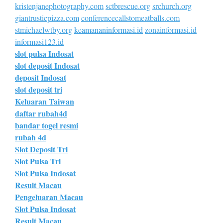
kristenjanephotography.com
sctbrescue.org
srchurch.org
giantrusticpizza.com
conferencecallstomeatballs.com
stmichaelwtby.org
keamananinformasi.id
zonainformasi.id
informasi123.id
slot pulsa Indosat
slot deposit Indosat
deposit Indosat
slot deposit tri
Keluaran Taiwan
daftar rubah4d
bandar togel resmi
rubah 4d
Slot Deposit Tri
Slot Pulsa Tri
Slot Pulsa Indosat
Result Macau
Pengeluaran Macau
Slot Pulsa Indosat
Result Macau