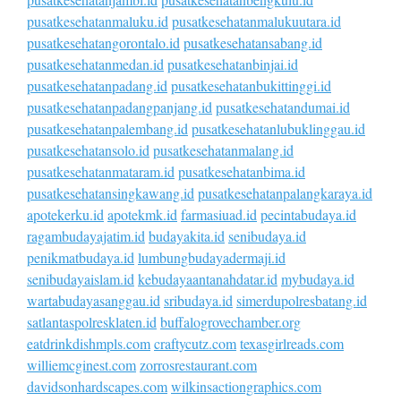
pusatkesehatanmaluku.id
pusatkesehatanmalukuutara.id
pusatkesehatangorontalo.id
pusatkesehatansabang.id
pusatkesehatanmedan.id
pusatkesehatanbinjai.id
pusatkesehatanpadang.id
pusatkesehatanbukittinggi.id
pusatkesehatanpadangpanjang.id
pusatkesehatandumai.id
pusatkesehatanpalembang.id
pusatkesehatanlubuklinggau.id
pusatkesehatansolo.id
pusatkesehatanmalang.id
pusatkesehatanmataram.id
pusatkesehatanbima.id
pusatkesehatansingkawang.id
pusatkesehatanpalangkaraya.id
apotekerku.id
apotekmk.id
farmasiuad.id
pecintabudaya.id
ragambudayajatim.id
budayakita.id
senibudaya.id
penikmatbudaya.id
lumbungbudayadermaji.id
senibudayaislam.id
kebudayaantanahdatar.id
mybudaya.id
wartabudayasanggau.id
sribudaya.id
simerdupolresbatang.id
satlantaspolresklaten.id
buffalogrovechamber.org
eatdrinkdishmpls.com
craftycutz.com
texasgirlreads.com
williemcginest.com
zorrosrestaurant.com
davidsonhardscapes.com
wilkinsactiongraphics.com