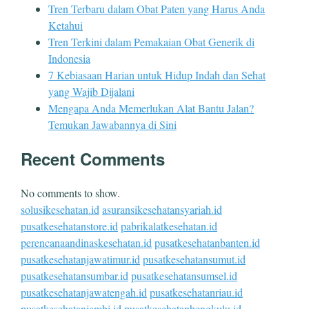
Tren Terbaru dalam Obat Paten yang Harus Anda
Ketahui
Tren Terkini dalam Pemakaian Obat Generik di
Indonesia
7 Kebiasaan Harian untuk Hidup Indah dan Sehat
yang Wajib Dijalani
Mengapa Anda Memerlukan Alat Bantu Jalan?
Temukan Jawabannya di Sini
Recent Comments
No comments to show.
solusikesehatan.id
asuransikesehatansyariah.id
pusatkesehatanstore.id
pabrikalatkesehatan.id
perencanaandinaskesehatan.id
pusatkesehatanbanten.id
pusatkesehatanjawatimur.id
pusatkesehatansumut.id
pusatkesehatansumbar.id
pusatkesehatansumsel.id
pusatkesehatanjawatengah.id
pusatkesehatanriau.id
pusatkesehatanjambi.id
pusatkesehatanbengkulu.id