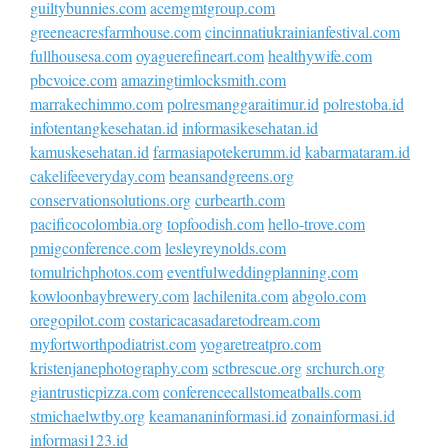
guiltybunnies.com
acemgmtgroup.com
greeneacresfarmhouse.com
cincinnatiukrainianfestival.com
fullhousesa.com
oyaguerefineart.com
healthywife.com
pbcvoice.com
amazingtimlocksmith.com
marrakechimmo.com
polresmanggaraitimur.id
polrestoba.id
infotentangkesehatan.id
informasikesehatan.id
kamuskesehatan.id
farmasiapotekerumm.id
kabarmataram.id
cakelifeeveryday.com
beansandgreens.org
conservationsolutions.org
curbearth.com
pacificocolombia.org
topfoodish.com
hello-trove.com
pmigconference.com
lesleyreynolds.com
tomulrichphotos.com
eventfulweddingplanning.com
kowloonbaybrewery.com
lachilenita.com
abgolo.com
oregopilot.com
costaricacasadaretodream.com
myfortworthpodiatrist.com
yogaretreatpro.com
kristenjanephotography.com
sctbrescue.org
srchurch.org
giantrusticpizza.com
conferencecallstomeatballs.com
stmichaelwtby.org
keamananinformasi.id
zonainformasi.id
informasi123.id