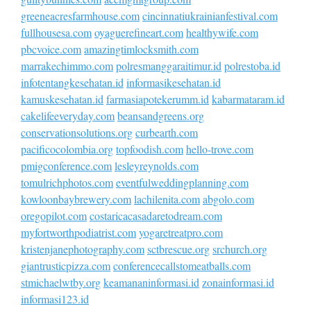
greeneacresfarmhouse.com
cincinnatiukrainianfestival.com
fullhousesa.com
oyaguerefineart.com
healthywife.com
pbcvoice.com
amazingtimlocksmith.com
marrakechimmo.com
polresmanggaraitimur.id
polrestoba.id
infotentangkesehatan.id
informasikesehatan.id
kamuskesehatan.id
farmasiapotekerumm.id
kabarmataram.id
cakelifeeveryday.com
beansandgreens.org
conservationsolutions.org
curbearth.com
pacificocolombia.org
topfoodish.com
hello-trove.com
pmigconference.com
lesleyreynolds.com
tomulrichphotos.com
eventfulweddingplanning.com
kowloonbaybrewery.com
lachilenita.com
abgolo.com
oregopilot.com
costaricacasadaretodream.com
myfortworthpodiatrist.com
yogaretreatpro.com
kristenjanephotography.com
sctbrescue.org
srchurch.org
giantrusticpizza.com
conferencecallstomeatballs.com
stmichaelwtby.org
keamananinformasi.id
zonainformasi.id
informasi123.id