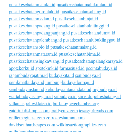
pusatkesehatanmaluku.id
pusatkesehatanmalukuutara.id
pusatkesehatangorontalo.id
pusatkesehatansabang.id
pusatkesehatanmedan.id
pusatkesehatanbinjai.id
pusatkesehatanpadang.id
pusatkesehatanbukittinggi.id
pusatkesehatanpadangpanjang.id
pusatkesehatandumai.id
pusatkesehatanpalembang.id
pusatkesehatanlubuklinggau.id
pusatkesehatansolo.id
pusatkesehatanmalang.id
pusatkesehatanmataram.id
pusatkesehatanbima.id
pusatkesehatansingkawang.id
pusatkesehatanpalangkaraya.id
apotekerku.id
apotekmk.id
farmasiuad.id
pecintabudaya.id
ragambudayajatim.id
budayakita.id
senibudaya.id
penikmatbudaya.id
lumbungbudayadermaji.id
senibudayaislam.id
kebudayaantanahdatar.id
mybudaya.id
wartabudayasanggau.id
sribudaya.id
simerdupolresbatang.id
satlantaspolresklaten.id
buffalogrovechamber.org
eatdrinkdishmpls.com
craftycutz.com
texasgirlreads.com
williemcginest.com
zorrosrestaurant.com
davidsonhardscapes.com
wilkinsactiongraphics.com
guiltybunnies.com
acemgmtgroup.com