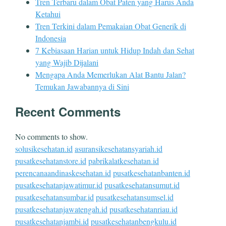
Tren Terbaru dalam Obat Paten yang Harus Anda
Ketahui
Tren Terkini dalam Pemakaian Obat Generik di
Indonesia
7 Kebiasaan Harian untuk Hidup Indah dan Sehat
yang Wajib Dijalani
Mengapa Anda Memerlukan Alat Bantu Jalan?
Temukan Jawabannya di Sini
Recent Comments
No comments to show.
solusikesehatan.id
asuransikesehatansyariah.id
pusatkesehatanstore.id
pabrikalatkesehatan.id
perencanaandinaskesehatan.id
pusatkesehatanbanten.id
pusatkesehatanjawatimur.id
pusatkesehatansumut.id
pusatkesehatansumbar.id
pusatkesehatansumsel.id
pusatkesehatanjawatengah.id
pusatkesehatanriau.id
pusatkesehatanjambi.id
pusatkesehatanbengkulu.id