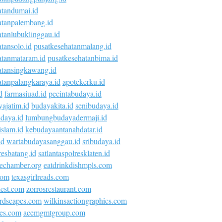
atandumai.id
atanpalembang.id
atanlubuklinggau.id
tansolo.id
pusatkesehatanmalang.id
atanmataram.id
pusatkesehatanbima.id
atansingkawang.id
atanpalangkaraya.id
apotekerku.id
d
farmasiuad.id
pecintabudaya.id
ajatim.id
budayakita.id
senibudaya.id
daya.id
lumbungbudayadermaji.id
islam.id
kebudayaantanahdatar.id
id
wartabudayasanggau.id
sribudaya.id
esbatang.id
satlantaspolresklaten.id
vechamber.org
eatdrinkdishmpls.com
com
texasgirlreads.com
nest.com
zorrosrestaurant.com
rdscapes.com
wilkinsactiongraphics.com
ies.com
acemgmtgroup.com