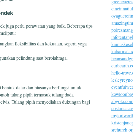
greeneacre
cincinnatiu
endek
oyaguerefi
amazingtim
dek juga perlu perawatan yang baik. Beberapa tips
polresmangg
meliputi:
infotentang
gkan fleksibilitas dan kekuatan, seperti yoga
kamuskeseh
kabarmatar
unakan pelindung saat berolahraga.
beansandgr
curbearth.
hello-trove
lesleyreyn
eventfulwe
i bentuk datar dan biasanya berfungsi untuk
kowloonba
ntoh tulang pipih termasuk tulang dada
abgolo.co
 pelvis. Tulang pipih menyediakan dukungan bagi
costaricac
myfortworth
kristenjan
srchurch.or