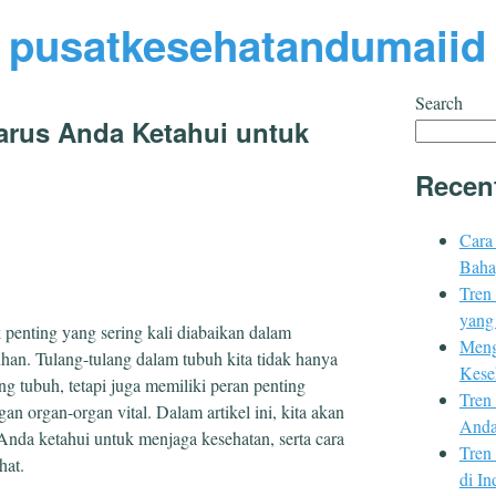
pusatkesehatandumaiid
Search
arus Anda Ketahui untuk
Recen
Cara
Baha
Tren
yang
 penting yang sering kali diabaikan dalam
Meng
han. Tulang-tulang dalam tubuh kita tidak hanya
Kese
g tubuh, tetapi juga memiliki peran penting
Tren
n organ-organ vital. Dalam artikel ini, kita akan
Anda
Anda ketahui untuk menjaga kesehatan, serta cara
Tren
hat.
di In