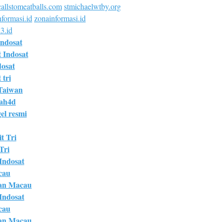
allstomeatballs.com
stmichaelwtby.org
formasi.id
zonainformasi.id
3.id
Indosat
t Indosat
dosat
 tri
Taiwan
bah4d
el resmi
t Tri
Tri
 Indosat
cau
an Macau
 Indosat
cau
an Macau