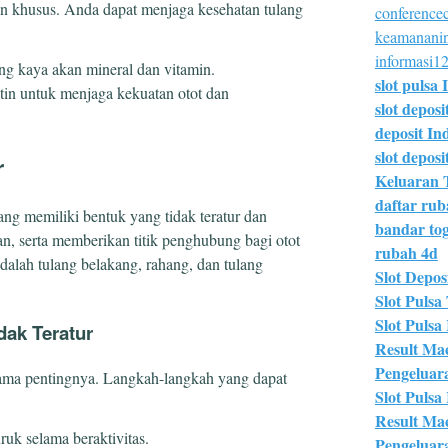
n khusus. Anda dapat menjaga kesehatan tulang
conferencec
keamananin
informasi12
g kaya akan mineral dan vitamin.
slot pulsa 
utin untuk menjaga kekuatan otot dan
slot deposi
deposit In
slot deposit
r
Keluaran 
daftar ru
yang memiliki bentuk yang tidak teratur dan
bandar tog
an, serta memberikan titik penghubung bagi otot
rubah 4d
adalah tulang belakang, rahang, dan tulang
Slot Deposi
Slot Pulsa 
Slot Pulsa
dak Teratur
Result Ma
Pengeluar
 sama pentingnya. Langkah-langkah yang dapat
Slot Pulsa
Result Ma
uk selama beraktivitas.
Pengeluar