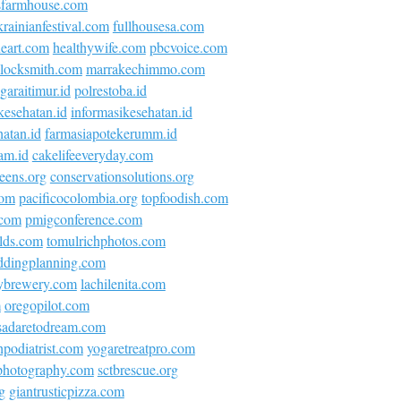
sfarmhouse.com
krainianfestival.com
fullhousesa.com
neart.com
healthywife.com
pbcvoice.com
locksmith.com
marrakechimmo.com
araitimur.id
polrestoba.id
kesehatan.id
informasikesehatan.id
atan.id
farmasiapotekerumm.id
am.id
cakelifeeveryday.com
eens.org
conservationsolutions.org
com
pacificocolombia.org
topfoodish.com
.com
pmigconference.com
olds.com
tomulrichphotos.com
ddingplanning.com
ybrewery.com
lachilenita.com
m
oregopilot.com
asadaretodream.com
podiatrist.com
yogaretreatpro.com
ephotography.com
sctbrescue.org
g
giantrusticpizza.com