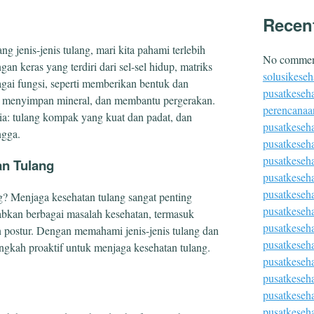
Recen
g jenis-jenis tulang, mari kita pahami terlebih
No comment
gan keras yang terdiri dari sel-sel hidup, matriks
solusikeseh
agai fungsi, seperti memberikan bentuk dan
pusatkeseha
, menyimpan mineral, dan membantu pergerakan.
perencanaa
ia: tulang kompak yang kuat dan padat, dan
pusatkeseh
ngga.
pusatkeseh
pusatkeseh
an Tulang
pusatkeseh
pusatkeseha
? Menjaga kesehatan tulang sangat penting
pusatkeseh
bkan berbagai masalah kesehatan, termasuk
pusatkeseh
n postur. Dengan memahami jenis-jenis tulang dan
pusatkeseha
ngkah proaktif untuk menjaga kesehatan tulang.
pusatkeseh
pusatkeseh
pusatkeseha
pusatkeseh