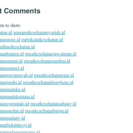
t Comments
s to show.
atan.id
asuransikesehatansyariah.id
tanstore.id
pabrikalatkesehatan.id
ndinaskesehatan.id
atanbanten.id
pusatkesehatanjawatimur.id
atansumut.id
pusatkesehatansumbar.id
atansumsel.id
atanjawatengah.id
pusatkesehatanriau.id
tanjambi.id
pusatkesehatanbengkulu.id
atanmaluku.id
atanmalukuutara.id
tangorontalo.id
pusatkesehatansabang.id
atanmedan.id
pusatkesehatanbinjai.id
atanpadang.id
tanbukittinggi.id
atanpadangpanjang.id