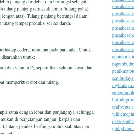
lebih panjang dari lebar dan berfungsi sebagai
pusatkeseh
h tulang panjang termasuk femur (tulang paha),
pusatkeseh
ng lengan atas). Tulang panjang berfungsi dalam
pusatkeseh
ulang tempat produksi sel-sel darah.
pusatkeseha
pusatkeseh
pusatkeseh
pusatkeseh
erhadap cedera, terutama pada para atlet. Untuk
apotekmk.i
 disarankan untuk:
ragambuday
 dan vitamin D, seperti ikan salmon, susu, dan
penikmatbu
senibudaya
at memperkuat otot dan tulang.
mybudaya.
simerdupolr
buffalogro
craftycutz.
mpir sama dengan lebar dan panjangnya, sehingga
williemcgi
temukan di pergelangan tangan (karpal) dan
davidsonha
cil, tulang pendek berfungsi untuk stabilitas dan
guiltybunn
ai arah.