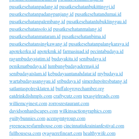
pusatkesehatanpadang.id
pusatkesehatanbukittinggi.id
pusatkesehatanpadangpanjang.id
pusatkesehatandumai.id
pusatkesehatanpalembang.id
pusatkesehatanlubuklinggau.id
pusatkesehatansolo.id
pusatkesehatanmalang.id
pusatkesehatanmataram.id
pusatkesehatanbima.id
pusatkesehatansingkawang.id
pusatkesehatanpalangkaraya.id
apotekerku.id
apotekmk.id
farmasiuad.id
pecintabudaya.id
ragambudayajatim.id
budayakita.id
senibudaya.id
penikmatbudaya.id
lumbungbudayadermaji.id
senibudayaislam.id
kebudayaantanahdatar.id
mybudaya.id
wartabudayasanggau.id
sribudaya.id
simerdupolresbatang.id
satlantaspolresklaten.id
buffalogrovechamber.org
eatdrinkdishmpls.com
craftycutz.com
texasgirlreads.com
williemcginest.com
zorrosrestaurant.com
davidsonhardscapes.com
wilkinsactiongraphics.com
guiltybunnies.com
acemgmtgroup.com
greeneacresfarmhouse.com
cincinnatiukrainianfestival.com
fullhousesa.com
oyaguerefineart.com
healthywife.com