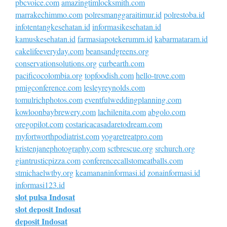
pbcvoice.com
amazingtimlocksmith.com
marrakechimmo.com
polresmanggaraitimur.id
polrestoba.id
infotentangkesehatan.id
informasikesehatan.id
kamuskesehatan.id
farmasiapotekerumm.id
kabarmataram.id
cakelifeeveryday.com
beansandgreens.org
conservationsolutions.org
curbearth.com
pacificocolombia.org
topfoodish.com
hello-trove.com
pmigconference.com
lesleyreynolds.com
tomulrichphotos.com
eventfulweddingplanning.com
kowloonbaybrewery.com
lachilenita.com
abgolo.com
oregopilot.com
costaricacasadaretodream.com
myfortworthpodiatrist.com
yogaretreatpro.com
kristenjanephotography.com
sctbrescue.org
srchurch.org
giantrusticpizza.com
conferencecallstomeatballs.com
stmichaelwtby.org
keamananinformasi.id
zonainformasi.id
informasi123.id
slot pulsa Indosat
slot deposit Indosat
deposit Indosat