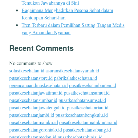
Temukan Jawabannya di Sini
Bagaimana Menghadirkan Pesona Sehat dalam
Kehidupan Sehari-hari
Tren Terbaru dalam Pemilihan Sarung Tangan Medis
yang Aman dan Nyaman
Recent Comments
No comments to show.
solusikesehatan.id
asuransikesehatansyariah.id
pusatkesehatanstore.id
pabrikalatkesehatan.id
perencanaandinaskesehatan.id
pusatkesehatanbanten.id
pusatkesehatanjawatimur.id
pusatkesehatansumut.id
pusatkesehatansumbar.id
pusatkesehatansumsel.id
pusatkesehatanjawatengah.id
pusatkesehatanriau.id
pusatkesehatanjambi.id
pusatkesehatanbengkulu.id
pusatkesehatanmaluku.id
pusatkesehatanmalukuutara.id
pusatkesehatangorontalo.id
pusatkesehatansabang.id
pusatkesehatanmedan.id
pusatkesehatanbinjai.id