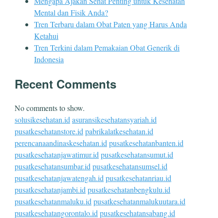
Mengapa Ajakan Sehat Penting untuk Kesehatan
Mental dan Fisik Anda?
Tren Terbaru dalam Obat Paten yang Harus Anda
Ketahui
Tren Terkini dalam Pemakaian Obat Generik di
Indonesia
Recent Comments
No comments to show.
solusikesehatan.id
asuransikesehatansyariah.id
pusatkesehatanstore.id
pabrikalatkesehatan.id
perencanaandinaskesehatan.id
pusatkesehatanbanten.id
pusatkesehatanjawatimur.id
pusatkesehatansumut.id
pusatkesehatansumbar.id
pusatkesehatansumsel.id
pusatkesehatanjawatengah.id
pusatkesehatanriau.id
pusatkesehatanjambi.id
pusatkesehatanbengkulu.id
pusatkesehatanmaluku.id
pusatkesehatanmalukuutara.id
pusatkesehatangorontalo.id
pusatkesehatansabang.id