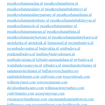
pusatkesehatanmedan.id
pusatkesehatanbinjai.id
pusatkesehatanpadang.id
pusatkesehatanbukittinggi.id
pusatkesehatanpadangpanjang.id
pusatkesehatandumai.id
pusatkesehatanpalembang.id
pusatkesehatanlubuklinggau.id
pusatkesehatansolo.id
pusatkesehatanmalang.id
pusatkesehatanmataram.id
pusatkesehatanbima.id
pusatkesehatansingkawang.id
pusatkesehatanpalangkaraya.id
apotekerku.id
apotekmk.id
farmasiuad.id
pecintabudaya.id
ragambudayajatim.id
budayakita.id
senibudaya.id
penikmatbudaya.id
lumbungbudayadermaji.id
senibudayaislam.id
kebudayaantanahdatar.id
mybudaya.id
wartabudayasanggau.id
sribudaya.id
simerdupolresbatang.id
satlantaspolresklaten.id
buffalogrovechamber.org
eatdrinkdishmpls.com
craftycutz.com
texasgirlreads.com
williemcginest.com
zorrosrestaurant.com
davidsonhardscapes.com
wilkinsactiongraphics.com
guiltybunnies.com
acemgmtgroup.com
greeneacresfarmhouse.com
cincinnatiukrainianfestival.com
fullhousesa.com
oyaguerefineart.com
healthywife.com