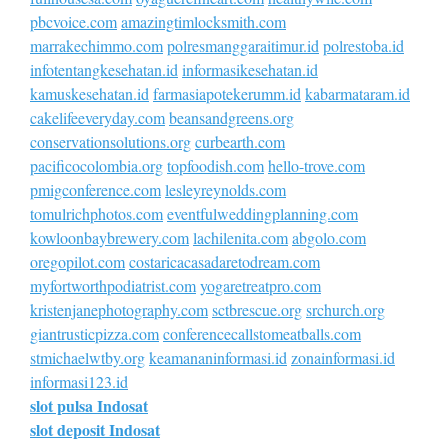
pbcvoice.com
amazingtimlocksmith.com
marrakechimmo.com
polresmanggaraitimur.id
polrestoba.id
infotentangkesehatan.id
informasikesehatan.id
kamuskesehatan.id
farmasiapotekerumm.id
kabarmataram.id
cakelifeeveryday.com
beansandgreens.org
conservationsolutions.org
curbearth.com
pacificocolombia.org
topfoodish.com
hello-trove.com
pmigconference.com
lesleyreynolds.com
tomulrichphotos.com
eventfulweddingplanning.com
kowloonbaybrewery.com
lachilenita.com
abgolo.com
oregopilot.com
costaricacasadaretodream.com
myfortworthpodiatrist.com
yogaretreatpro.com
kristenjanephotography.com
sctbrescue.org
srchurch.org
giantrusticpizza.com
conferencecallstomeatballs.com
stmichaelwtby.org
keamananinformasi.id
zonainformasi.id
informasi123.id
slot pulsa Indosat
slot deposit Indosat