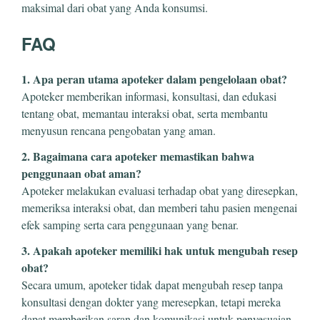
maksimal dari obat yang Anda konsumsi.
FAQ
1. Apa peran utama apoteker dalam pengelolaan obat?
Apoteker memberikan informasi, konsultasi, dan edukasi
tentang obat, memantau interaksi obat, serta membantu
menyusun rencana pengobatan yang aman.
2. Bagaimana cara apoteker memastikan bahwa
penggunaan obat aman?
Apoteker melakukan evaluasi terhadap obat yang diresepkan,
memeriksa interaksi obat, dan memberi tahu pasien mengenai
efek samping serta cara penggunaan yang benar.
3. Apakah apoteker memiliki hak untuk mengubah resep
obat?
Secara umum, apoteker tidak dapat mengubah resep tanpa
konsultasi dengan dokter yang meresepkan, tetapi mereka
dapat memberikan saran dan komunikasi untuk penyesuaian