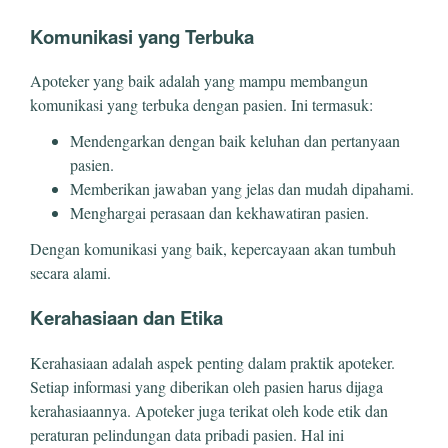
Komunikasi yang Terbuka
Apoteker yang baik adalah yang mampu membangun
komunikasi yang terbuka dengan pasien. Ini termasuk:
Mendengarkan dengan baik keluhan dan pertanyaan
pasien.
Memberikan jawaban yang jelas dan mudah dipahami.
Menghargai perasaan dan kekhawatiran pasien.
Dengan komunikasi yang baik, kepercayaan akan tumbuh
secara alami.
Kerahasiaan dan Etika
Kerahasiaan adalah aspek penting dalam praktik apoteker.
Setiap informasi yang diberikan oleh pasien harus dijaga
kerahasiaannya. Apoteker juga terikat oleh kode etik dan
peraturan pelindungan data pribadi pasien. Hal ini