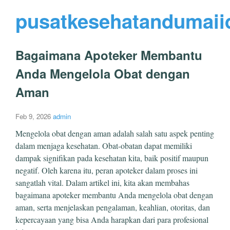
pusatkesehatandumaii
Bagaimana Apoteker Membantu
Anda Mengelola Obat dengan
Aman
Feb 9, 2026
admin
Mengelola obat dengan aman adalah salah satu aspek penting
dalam menjaga kesehatan. Obat-obatan dapat memiliki
dampak signifikan pada kesehatan kita, baik positif maupun
negatif. Oleh karena itu, peran apoteker dalam proses ini
sangatlah vital. Dalam artikel ini, kita akan membahas
bagaimana apoteker membantu Anda mengelola obat dengan
aman, serta menjelaskan pengalaman, keahlian, otoritas, dan
kepercayaan yang bisa Anda harapkan dari para profesional