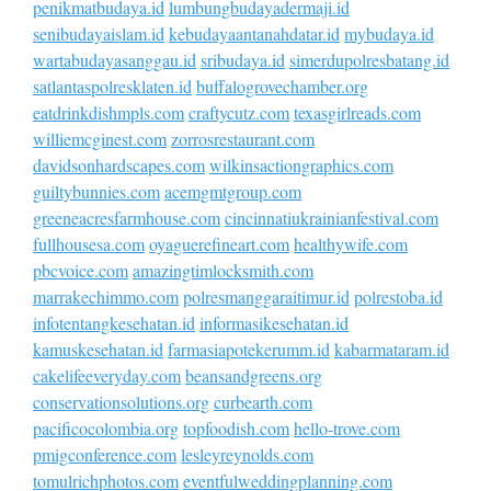
penikmatbudaya.id
lumbungbudayadermaji.id
senibudayaislam.id
kebudayaantanahdatar.id
mybudaya.id
wartabudayasanggau.id
sribudaya.id
simerdupolresbatang.id
satlantaspolresklaten.id
buffalogrovechamber.org
eatdrinkdishmpls.com
craftycutz.com
texasgirlreads.com
williemcginest.com
zorrosrestaurant.com
davidsonhardscapes.com
wilkinsactiongraphics.com
guiltybunnies.com
acemgmtgroup.com
greeneacresfarmhouse.com
cincinnatiukrainianfestival.com
fullhousesa.com
oyaguerefineart.com
healthywife.com
pbcvoice.com
amazingtimlocksmith.com
marrakechimmo.com
polresmanggaraitimur.id
polrestoba.id
infotentangkesehatan.id
informasikesehatan.id
kamuskesehatan.id
farmasiapotekerumm.id
kabarmataram.id
cakelifeeveryday.com
beansandgreens.org
conservationsolutions.org
curbearth.com
pacificocolombia.org
topfoodish.com
hello-trove.com
pmigconference.com
lesleyreynolds.com
tomulrichphotos.com
eventfulweddingplanning.com