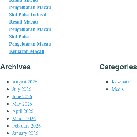
Pengeluaran Macau
Slot Pulsa Indosat
Result Macau
Pengeluaran Macau
Slot Pulsa
Pengeluaran Macau
Keluaran Macau
Archives
Categories
August 2026
Kesehatan
July 2026
Medis
June 2026
May 2026
April 2026
March 2026
February 2026
January 2026