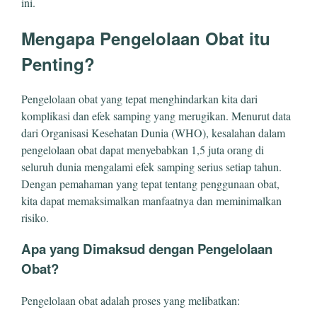
ini.
Mengapa Pengelolaan Obat itu
Penting?
Pengelolaan obat yang tepat menghindarkan kita dari
komplikasi dan efek samping yang merugikan. Menurut data
dari Organisasi Kesehatan Dunia (WHO), kesalahan dalam
pengelolaan obat dapat menyebabkan 1,5 juta orang di
seluruh dunia mengalami efek samping serius setiap tahun.
Dengan pemahaman yang tepat tentang penggunaan obat,
kita dapat memaksimalkan manfaatnya dan meminimalkan
risiko.
Apa yang Dimaksud dengan Pengelolaan
Obat?
Pengelolaan obat adalah proses yang melibatkan: