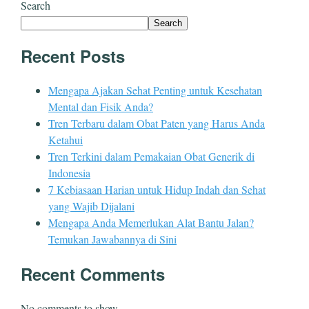
Search
Search
Recent Posts
Mengapa Ajakan Sehat Penting untuk Kesehatan
Mental dan Fisik Anda?
Tren Terbaru dalam Obat Paten yang Harus Anda
Ketahui
Tren Terkini dalam Pemakaian Obat Generik di
Indonesia
7 Kebiasaan Harian untuk Hidup Indah dan Sehat
yang Wajib Dijalani
Mengapa Anda Memerlukan Alat Bantu Jalan?
Temukan Jawabannya di Sini
Recent Comments
No comments to show.