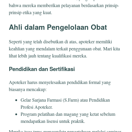
bahwa mereka memberikan pelayanan berdasarkan prinsip-
prinsip etika yang kuat.
Ahli dalam Pengelolaan Obat
Seperti yang telah disebutkan di atas, apoteker memiliki
keahlian yang mendalam terkait penggunaan obat. Mari kita
lihat lebih jauh tentang kualifikasi mereka.
Pendidikan dan Sertifikasi
Apoteker harus menyelesaikan pendidikan formal yang
biasanya mencakup:
Gelar Sarjana Farmasi (S.Farm) atau Pendidikan
Profesi Apoteker.
Program pelatihan dan magang yang ketat sebelum
mendapatkan lisensi untuk praktik.
Mereka juga terus mengupdate pengetahuan melalui seminar,