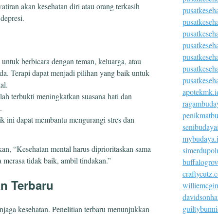
atiran akan kesehatan diri atau orang terkasih
pusatkeseh
depresi.
pusatkeseh
pusatkeseh
pusatkeseha
pusatkeseh
 untuk berbicara dengan teman, keluarga, atau
pusatkeseh
a. Terapi dapat menjadi pilihan yang baik untuk
pusatkeseh
al.
apotekmk.i
telah terbukti meningkatkan suasana hati dan
ragambuday
.
penikmatbu
tik ini dapat membantu mengurangi stres dan
senibudaya
mybudaya.
kan, “Kesehatan mental harus diprioritaskan sama
simerdupolr
 merasa tidak baik, ambil tindakan.”
buffalogro
craftycutz.
an Terbaru
williemcgi
davidsonha
guiltybunn
njaga kesehatan. Penelitian terbaru menunjukkan