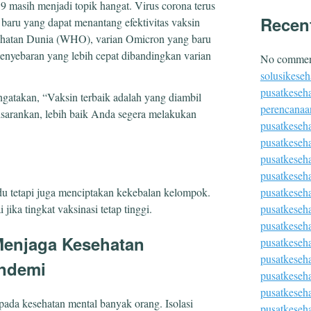
 masih menjadi topik hangat. Virus corona terus
Recen
 baru yang dapat menantang efektivitas vaksin
ehatan Dunia (WHO), varian Omicron yang baru
yebaran yang lebih cepat dibandingkan varian
No comment
solusikeseh
pusatkeseha
ngatakan, “Vaksin terbaik adalah yang diambil
perencanaa
disarankan, lebih baik Anda segera melakukan
pusatkeseh
pusatkeseh
pusatkeseh
pusatkeseh
pusatkeseha
du tetapi juga menciptakan kekebalan kelompok.
pusatkeseh
ika tingkat vaksinasi tetap tinggi.
pusatkeseh
Menjaga Kesehatan
pusatkeseha
pusatkeseh
andemi
pusatkeseh
pusatkeseha
da kesehatan mental banyak orang. Isolasi
pusatkeseh