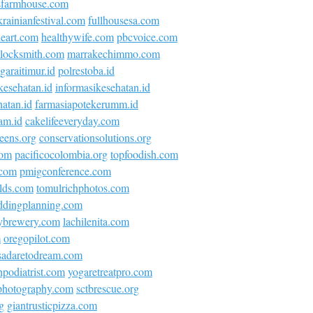
sfarmhouse.com
krainianfestival.com
fullhousesa.com
neart.com
healthywife.com
pbcvoice.com
locksmith.com
marrakechimmo.com
araitimur.id
polrestoba.id
kesehatan.id
informasikesehatan.id
atan.id
farmasiapotekerumm.id
am.id
cakelifeeveryday.com
eens.org
conservationsolutions.org
com
pacificocolombia.org
topfoodish.com
.com
pmigconference.com
olds.com
tomulrichphotos.com
ddingplanning.com
ybrewery.com
lachilenita.com
m
oregopilot.com
asadaretodream.com
podiatrist.com
yogaretreatpro.com
ephotography.com
sctbrescue.org
g
giantrusticpizza.com