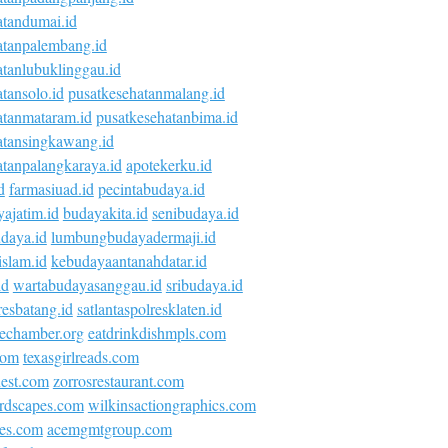
atandumai.id
atanpalembang.id
atanlubuklinggau.id
tansolo.id
pusatkesehatanmalang.id
atanmataram.id
pusatkesehatanbima.id
atansingkawang.id
atanpalangkaraya.id
apotekerku.id
d
farmasiuad.id
pecintabudaya.id
ajatim.id
budayakita.id
senibudaya.id
daya.id
lumbungbudayadermaji.id
islam.id
kebudayaantanahdatar.id
id
wartabudayasanggau.id
sribudaya.id
esbatang.id
satlantaspolresklaten.id
vechamber.org
eatdrinkdishmpls.com
com
texasgirlreads.com
nest.com
zorrosrestaurant.com
rdscapes.com
wilkinsactiongraphics.com
ies.com
acemgmtgroup.com