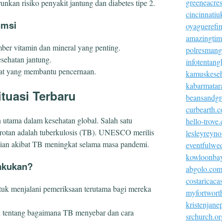
greeneacre
unkan risiko penyakit jantung dan diabetes tipe 2.
cincinnatiu
umsi
oyaguerefi
amazingtim
ber vitamin dan mineral yang penting.
polresmangg
esehatan jantung.
infotentang
at yang membantu pencernaan.
kamuskeseh
kabarmatar
ituasi Terbaru
beansandgr
curbearth.
n utama dalam kesehatan global. Salah satu
hello-trove
sorotan adalah tuberkulosis (TB). UNESCO merilis
lesleyreyn
ian akibat TB meningkat selama masa pandemi.
eventfulwe
kowloonba
akukan?
abgolo.co
costaricac
ntuk menjalani pemeriksaan terutama bagi mereka
myfortworth
kristenjan
i tentang bagaimana TB menyebar dan cara
srchurch.or