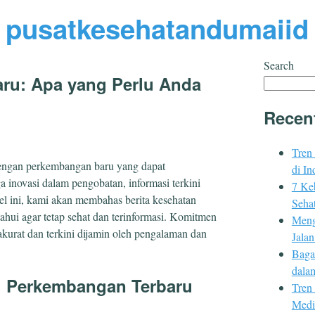
pusatkesehatandumaiid
Search
aru: Apa yang Perlu Anda
Recen
Tren
dengan perkembangan baru yang dapat
di In
a inovasi dalam pengobatan, informasi terkini
7 Ke
kel ini, kami akan membahas berita kesehatan
Sehat
ahui agar tetap sehat dan terinformasi. Komitmen
Meng
kurat dan terkini dijamin oleh pengalaman dan
Jala
Baga
dala
9: Perkembangan Terbaru
Tren
Medi