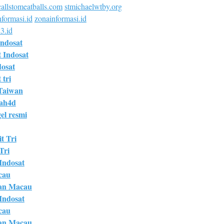
allstomeatballs.com
stmichaelwtby.org
formasi.id
zonainformasi.id
3.id
Indosat
t Indosat
dosat
 tri
Taiwan
bah4d
el resmi
t Tri
Tri
 Indosat
cau
an Macau
 Indosat
cau
an Macau