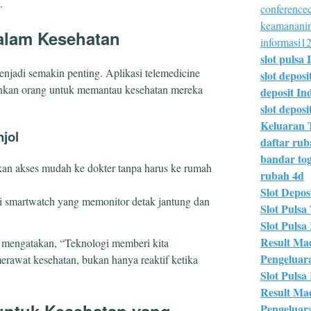
.
conferencec
keamananin
dalam Kesehatan
informasi12
slot pulsa 
enjadi semakin penting. Aplikasi telemedicine
slot deposi
inkan orang untuk memantau kesehatan mereka
deposit In
slot deposit
Keluaran 
jol
daftar ru
bandar tog
an akses mudah ke dokter tanpa harus ke rumah
rubah 4d
Slot Deposi
ti smartwatch yang memonitor detak jantung dan
Slot Pulsa 
Slot Pulsa
Result Ma
mengatakan, “Teknologi memberi kita
Pengeluar
erawat kesehatan, bukan hanya reaktif ketika
Slot Pulsa
Result Ma
 untuk Kesehatan yang
Pengeluar