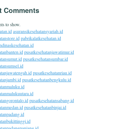
t Comments
s to show.
atan.id
asuransikesehatansyariah.id
tanstore.id
pabrikalatkesehatan.id
ndinaskesehatan.id
atanbanten.id
pusatkesehatanjawatimur.id
atansumut.id
pusatkesehatansumbar.id
atansumsel.id
atanjawatengah.id
pusatkesehatanriau.id
tanjambi.id
pusatkesehatanbengkulu.id
atanmaluku.id
atanmalukuutara.id
tangorontalo.id
pusatkesehatansabang.id
atanmedan.id
pusatkesehatanbinjai.id
atanpadang.id
tanbukittinggi.id
atanpadangpanjang.id