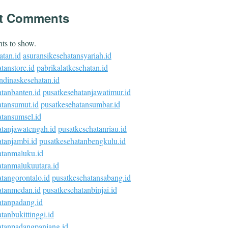
t Comments
s to show.
atan.id
asuransikesehatansyariah.id
tanstore.id
pabrikalatkesehatan.id
ndinaskesehatan.id
atanbanten.id
pusatkesehatanjawatimur.id
atansumut.id
pusatkesehatansumbar.id
atansumsel.id
atanjawatengah.id
pusatkesehatanriau.id
tanjambi.id
pusatkesehatanbengkulu.id
atanmaluku.id
atanmalukuutara.id
tangorontalo.id
pusatkesehatansabang.id
atanmedan.id
pusatkesehatanbinjai.id
atanpadang.id
tanbukittinggi.id
atanpadangpanjang.id