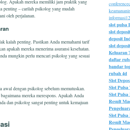
olog. Apakah mereka memiliki jam praktik yang
conferencec
ga penting – carilah psikolog yang mudah
keamananin
ni oleh perjalanan.
informasi12
slot pulsa 
aran
slot deposi
deposit In
idak kalah penting. Pastikan Anda memahami tarif
slot deposit
akan apakah mereka menerima asuransi kesehatan.
Keluaran 
 Anda mungkin perlu mencari psikolog yang sesuai
daftar ru
bandar tog
rubah 4d
Slot Deposi
Slot Pulsa 
a awal dengan psikolog sebelum memutuskan.
Slot Pulsa
at bagaimana mereka merespons. Apakah Anda
Result Ma
da dan psikolog sangat penting untuk kemajuan
Pengeluar
Slot Pulsa
Result Ma
asi
Pengeluar