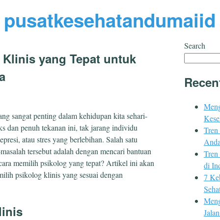
pusatkesehatandumaiid
Search
 Klinis yang Tepat untuk
a
Recen
Meng
g sangat penting dalam kehidupan kita sehari-
Kese
 dan penuh tekanan ini, tak jarang individu
Tren
resi, atau stres yang berlebihan. Salah satu
Anda
masalah tersebut adalah dengan mencari bantuan
Tren
ara memilih psikolog yang tepat? Artikel ini akan
di In
ih psikolog klinis yang sesuai dengan
7 Ke
Sehat
Meng
inis
Jala