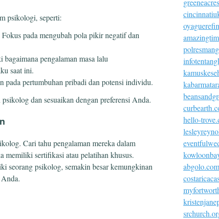
greeneacre
cincinnatiu
 psikologi, seperti:
oyaguerefi
: Fokus pada mengubah pola pikir negatif dan
amazingtim
polresmangg
ki bagaimana pengalaman masa lalu
infotentang
u saat ini.
kamuskeseh
 pada pertumbuhan pribadi dan potensi individu.
kabarmatar
beansandgr
psikolog dan sesuaikan dengan preferensi Anda.
curbearth.
hello-trove
an
lesleyreyn
eventfulwe
psikolog. Cari tahu pengalaman mereka dalam
kowloonba
memiliki sertifikasi atau pelatihan khusus.
abgolo.co
ki seorang psikolog, semakin besar kemungkinan
costaricac
 Anda.
myfortworth
kristenjan
srchurch.or