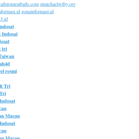
allstomeatballs.com
stmichaelwtby.org
formasi.id
zonainformasi.id
3.id
Indosat
t Indosat
dosat
 tri
Taiwan
bah4d
el resmi
t Tri
Tri
 Indosat
cau
an Macau
 Indosat
cau
an Macau