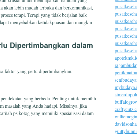
gkah krusial untuk mendapatkan bantuan yang
pusatkeseh
da akan lebih mudah terbuka dan berkomunikasi,
pusatkeseh
ses terapi. Terapi yang tidak berjalan baik
pusatkeseh
 dapat menyebabkan ketidakpuasan dan mungkin
pusatkeseha
pusatkeseh
pusatkeseh
rlu Dipertimbangkan dalam
pusatkeseh
apotekmk.i
ragambuday
pa faktor yang perlu dipertimbangkan:
penikmatbu
senibudaya
mybudaya.
simerdupolr
an pendekatan yang berbeda. Penting untuk memilih
buffalogro
m masalah yang Anda hadapi. Misalnya, jika
craftycutz.
ilah psikolog yang memiliki spesialisasi dalam
williemcgi
davidsonha
guiltybunn