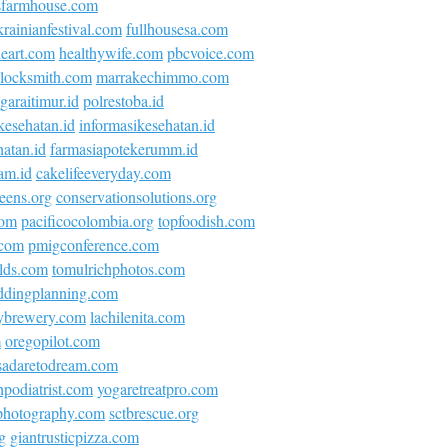
sfarmhouse.com
krainianfestival.com
fullhousesa.com
neart.com
healthywife.com
pbcvoice.com
locksmith.com
marrakechimmo.com
araitimur.id
polrestoba.id
kesehatan.id
informasikesehatan.id
atan.id
farmasiapotekerumm.id
am.id
cakelifeeveryday.com
eens.org
conservationsolutions.org
com
pacificocolombia.org
topfoodish.com
.com
pmigconference.com
olds.com
tomulrichphotos.com
ddingplanning.com
ybrewery.com
lachilenita.com
m
oregopilot.com
asadaretodream.com
podiatrist.com
yogaretreatpro.com
ephotography.com
sctbrescue.org
g
giantrusticpizza.com