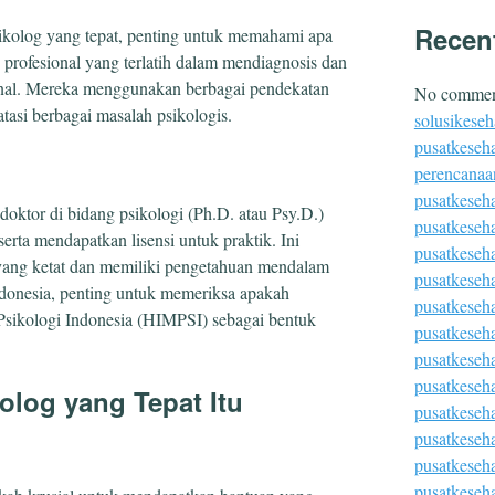
Recen
ikolog yang tepat, penting untuk memahami apa
ah profesional yang terlatih dalam mendiagnosis dan
nal. Mereka menggunakan berbagai pendekatan
No comment
asi berbagai masalah psikologis.
solusikeseh
pusatkeseha
perencanaa
pusatkeseh
doktor di bidang psikologi (Ph.D. atau Psy.D.)
pusatkeseh
serta mendapatkan lisensi untuk praktik. Ini
pusatkeseh
n yang ketat dan memiliki pengetahuan mendalam
pusatkeseh
Indonesia, penting untuk memeriksa apakah
pusatkeseha
 Psikologi Indonesia (HIMPSI) sebagai bentuk
pusatkeseh
pusatkeseh
pusatkeseha
log yang Tepat Itu
pusatkeseh
pusatkeseh
pusatkeseha
pusatkeseh