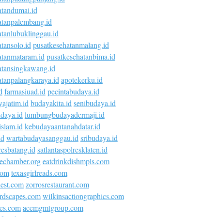
atandumai.id
atanpalembang.id
atanlubuklinggau.id
tansolo.id
pusatkesehatanmalang.id
atanmataram.id
pusatkesehatanbima.id
atansingkawang.id
atanpalangkaraya.id
apotekerku.id
d
farmasiuad.id
pecintabudaya.id
ajatim.id
budayakita.id
senibudaya.id
daya.id
lumbungbudayadermaji.id
islam.id
kebudayaantanahdatar.id
id
wartabudayasanggau.id
sribudaya.id
esbatang.id
satlantaspolresklaten.id
vechamber.org
eatdrinkdishmpls.com
com
texasgirlreads.com
nest.com
zorrosrestaurant.com
rdscapes.com
wilkinsactiongraphics.com
ies.com
acemgmtgroup.com