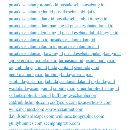
pusatkesehatangorontalo.id
pusatkesehatansabang.id
pusatkesehatanmedan.id
pusatkesehatanbinjai.id
pusatkesehatanpadang.id
pusatkesehatanbukittinggi.id
pusatkesehatanpadangpanjang.id
pusatkesehatandumai.id
pusatkesehatanpalembang.id
pusatkesehatanlubuklinggau.id
pusatkesehatansolo.id
pusatkesehatanmalang.id
pusatkesehatanmataram.id
pusatkesehatanbima.id
pusatkesehatansingkawang.id
pusatkesehatanpalangkaraya.id
apotekerku.id
apotekmk.id
farmasiuad.id
pecintabudaya.id
ragambudayajatim.id
budayakita.id
senibudaya.id
penikmatbudaya.id
lumbungbudayadermaji.id
senibudayaislam.id
kebudayaantanahdatar.id
mybudaya.id
wartabudayasanggau.id
sribudaya.id
simerdupolresbatang.id
satlantaspolresklaten.id
buffalogrovechamber.org
eatdrinkdishmpls.com
craftycutz.com
texasgirlreads.com
williemcginest.com
zorrosrestaurant.com
davidsonhardscapes.com
wilkinsactiongraphics.com
guiltybunnies.com
acemgmtgroup.com
greeneacresfarmhouse.com
cincinnatiukrainianfestival.com