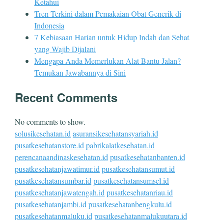
Ketahui
Tren Terkini dalam Pemakaian Obat Generik di
Indonesia
7 Kebiasaan Harian untuk Hidup Indah dan Sehat
yang Wajib Dijalani
Mengapa Anda Memerlukan Alat Bantu Jalan?
Temukan Jawabannya di Sini
Recent Comments
No comments to show.
solusikesehatan.id
asuransikesehatansyariah.id
pusatkesehatanstore.id
pabrikalatkesehatan.id
perencanaandinaskesehatan.id
pusatkesehatanbanten.id
pusatkesehatanjawatimur.id
pusatkesehatansumut.id
pusatkesehatansumbar.id
pusatkesehatansumsel.id
pusatkesehatanjawatengah.id
pusatkesehatanriau.id
pusatkesehatanjambi.id
pusatkesehatanbengkulu.id
pusatkesehatanmaluku.id
pusatkesehatanmalukuutara.id