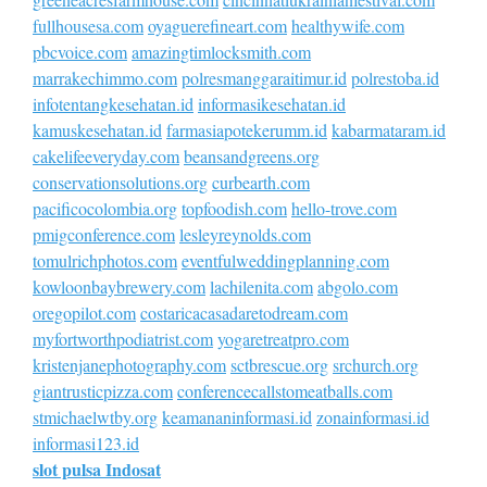
fullhousesa.com
oyaguerefineart.com
healthywife.com
pbcvoice.com
amazingtimlocksmith.com
marrakechimmo.com
polresmanggaraitimur.id
polrestoba.id
infotentangkesehatan.id
informasikesehatan.id
kamuskesehatan.id
farmasiapotekerumm.id
kabarmataram.id
cakelifeeveryday.com
beansandgreens.org
conservationsolutions.org
curbearth.com
pacificocolombia.org
topfoodish.com
hello-trove.com
pmigconference.com
lesleyreynolds.com
tomulrichphotos.com
eventfulweddingplanning.com
kowloonbaybrewery.com
lachilenita.com
abgolo.com
oregopilot.com
costaricacasadaretodream.com
myfortworthpodiatrist.com
yogaretreatpro.com
kristenjanephotography.com
sctbrescue.org
srchurch.org
giantrusticpizza.com
conferencecallstomeatballs.com
stmichaelwtby.org
keamananinformasi.id
zonainformasi.id
informasi123.id
slot pulsa Indosat