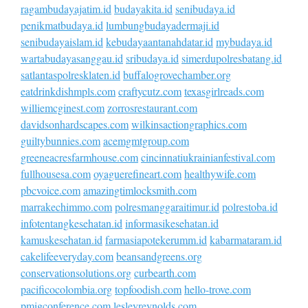
ragambudayajatim.id
budayakita.id
senibudaya.id
penikmatbudaya.id
lumbungbudayadermaji.id
senibudayaislam.id
kebudayaantanahdatar.id
mybudaya.id
wartabudayasanggau.id
sribudaya.id
simerdupolresbatang.id
satlantaspolresklaten.id
buffalogrovechamber.org
eatdrinkdishmpls.com
craftycutz.com
texasgirlreads.com
williemcginest.com
zorrosrestaurant.com
davidsonhardscapes.com
wilkinsactiongraphics.com
guiltybunnies.com
acemgmtgroup.com
greeneacresfarmhouse.com
cincinnatiukrainianfestival.com
fullhousesa.com
oyaguerefineart.com
healthywife.com
pbcvoice.com
amazingtimlocksmith.com
marrakechimmo.com
polresmanggaraitimur.id
polrestoba.id
infotentangkesehatan.id
informasikesehatan.id
kamuskesehatan.id
farmasiapotekerumm.id
kabarmataram.id
cakelifeeveryday.com
beansandgreens.org
conservationsolutions.org
curbearth.com
pacificocolombia.org
topfoodish.com
hello-trove.com
pmigconference.com
lesleyreynolds.com