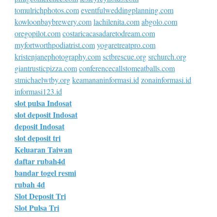
tomulrichphotos.com
eventfulweddingplanning.com
kowloonbaybrewery.com
lachilenita.com
abgolo.com
oregopilot.com
costaricacasadaretodream.com
myfortworthpodiatrist.com
yogaretreatpro.com
kristenjanephotography.com
sctbrescue.org
srchurch.org
giantrusticpizza.com
conferencecallstomeatballs.com
stmichaelwtby.org
keamananinformasi.id
zonainformasi.id
informasi123.id
slot pulsa Indosat
slot deposit Indosat
deposit Indosat
slot deposit tri
Keluaran Taiwan
daftar rubah4d
bandar togel resmi
rubah 4d
Slot Deposit Tri
Slot Pulsa Tri