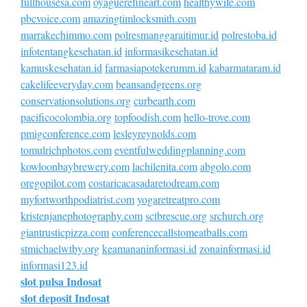
fullhousesa.com
oyaguerefineart.com
healthywife.com
pbcvoice.com
amazingtimlocksmith.com
marrakechimmo.com
polresmanggaraitimur.id
polrestoba.id
infotentangkesehatan.id
informasikesehatan.id
kamuskesehatan.id
farmasiapotekerumm.id
kabarmataram.id
cakelifeeveryday.com
beansandgreens.org
conservationsolutions.org
curbearth.com
pacificocolombia.org
topfoodish.com
hello-trove.com
pmigconference.com
lesleyreynolds.com
tomulrichphotos.com
eventfulweddingplanning.com
kowloonbaybrewery.com
lachilenita.com
abgolo.com
oregopilot.com
costaricacasadaretodream.com
myfortworthpodiatrist.com
yogaretreatpro.com
kristenjanephotography.com
sctbrescue.org
srchurch.org
giantrusticpizza.com
conferencecallstomeatballs.com
stmichaelwtby.org
keamananinformasi.id
zonainformasi.id
informasi123.id
slot pulsa Indosat
slot deposit Indosat