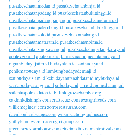
pusatkesehatanmedan.id
pusatkesehatanbinjai.id
pusatkesehatanpadang.id
pusatkesehatanbukittinggi.id
pusatkesehatanpadangpanjang.id
pusatkesehatandumai.id
pusatkesehatanpalembang.id
pusatkesehatanlubuklinggau.id
pusatkesehatansolo.id
pusatkesehatanmalang.id
pusatkesehatanmataram.id
pusatkesehatanbima.id
pusatkesehatansingkawang.id
pusatkesehatanpalangkaraya.id
apotekerku.id
apotekmk.id
farmasiuad.id
pecintabudaya.id
ragambudayajatim.id
budayakita.id
senibudaya.id
penikmatbudaya.id
lumbungbudayadermaji.id
senibudayaislam.id
kebudayaantanahdatar.id
mybudaya.id
wartabudayasanggau.id
sribudaya.id
simerdupolresbatang.id
satlantaspolresklaten.id
buffalogrovechamber.org
eatdrinkdishmpls.com
craftycutz.com
texasgirlreads.com
williemcginest.com
zorrosrestaurant.com
davidsonhardscapes.com
wilkinsactiongraphics.com
guiltybunnies.com
acemgmtgroup.com
greeneacresfarmhouse.com
cincinnatiukrainianfestival.com