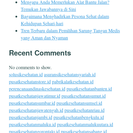
Mengapa Anda Memerlukan Alat Bantu Jalan?
Temukan Jawabannya di Sini
Bagaimana Menghadirkan Pesona Sehat dalam
Kehidupan Sehari-hari
Tren Terbaru dalam Pemilihan Sarung Tangan Medis
yang Aman dan Nyaman
Recent Comments
No comments to show.
solusikesehatan.id
asuransikesehatansyariah.id
pusatkesehatanstore.id
pabrikalatkesehatan.id
perencanaandinaskesehatan.id
pusatkesehatanbanten.id
pusatkesehatanjawatimur.id
pusatkesehatansumut.id
pusatkesehatansumbar.id
pusatkesehatansumsel.id
pusatkesehatanjawatengah.id
pusatkesehatanriau.id
pusatkesehatanjambi.id
pusatkesehatanbengkulu.id
pusatkesehatanmaluku.id
pusatkesehatanmalukuutara.id
pusatkesehatangorontalo.id
pusatkesehatansabang.id