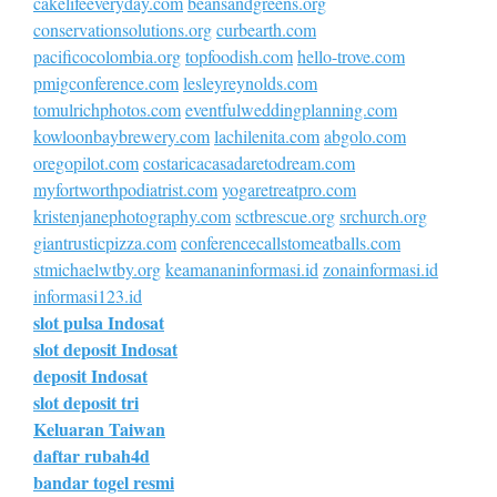
cakelifeeveryday.com
beansandgreens.org
conservationsolutions.org
curbearth.com
pacificocolombia.org
topfoodish.com
hello-trove.com
pmigconference.com
lesleyreynolds.com
tomulrichphotos.com
eventfulweddingplanning.com
kowloonbaybrewery.com
lachilenita.com
abgolo.com
oregopilot.com
costaricacasadaretodream.com
myfortworthpodiatrist.com
yogaretreatpro.com
kristenjanephotography.com
sctbrescue.org
srchurch.org
giantrusticpizza.com
conferencecallstomeatballs.com
stmichaelwtby.org
keamananinformasi.id
zonainformasi.id
informasi123.id
slot pulsa Indosat
slot deposit Indosat
deposit Indosat
slot deposit tri
Keluaran Taiwan
daftar rubah4d
bandar togel resmi