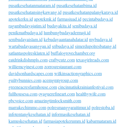
pusatkesehatanmataram.id
pusatkesehatanbima.id
pusatkesehatansingkawang.id
pusatkesehatanpalangkaraya.id
apotekerku.id
apotekmk.id
farmasiuad.id
pecintabudaya.id
ragambudayajatim.id
budayakita.id
senibudaya.id
penikmatbudaya.id
lumbungbudayadermaji.id
senibudayaislam.id
kebudayaantanahdatar.id
mybudaya.id
wartabudayasanggau.id
sribudaya.id
simerdupolresbatang.id
satlantaspolresklaten.id
buffalogrovechamber.org
eatdrinkdishmpls.com
craftycutz.com
texasgirlreads.com
williemcginest.com
zorrosrestaurant.com
davidsonhardscapes.com
wilkinsactiongraphics.com
guiltybunnies.com
acemgmtgroup.com
greeneacresfarmhouse.com
cincinnatiukrainianfestival.com
fullhousesa.com
oyaguerefineart.com
healthywife.com
pbcvoice.com
amazingtimlocksmith.com
marrakechimmo.com
polresmanggaraitimur.id
polrestoba.id
infotentangkesehatan.id
informasikesehatan.id
kamuskesehatan.id
farmasiapotekerumm.id
kabarmataram.id