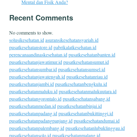
Mental dan Fisik Anda?
Recent Comments
No comments to show.
solusikesehatan.id
asuransikesehatansyariah.id
pusatkesehatanstore.id
pabrikalatkesehatan.id
perencanaandinaskesehatan.id
pusatkesehatanbanten.id
pusatkesehatanjawatimur.id
pusatkesehatansumut.id
pusatkesehatansumbar.id
pusatkesehatansumsel.id
pusatkesehatanjawatengah.id
pusatkesehatanriau.id
pusatkesehatanjambi.id
pusatkesehatanbengkulu.id
pusatkesehatanmaluku.id
pusatkesehatanmalukuutara.id
pusatkesehatangorontalo.id
pusatkesehatansabang.id
pusatkesehatanmedan.id
pusatkesehatanbinjai.id
pusatkesehatanpadang.id
pusatkesehatanbukittinggi.id
pusatkesehatanpadangpanjang.id
pusatkesehatandumai.id
pusatkesehatanpalembang.id
pusatkesehatanlubuklinggau.id
pusatkesehatansolo.id
pusatkesehatanmalang.id