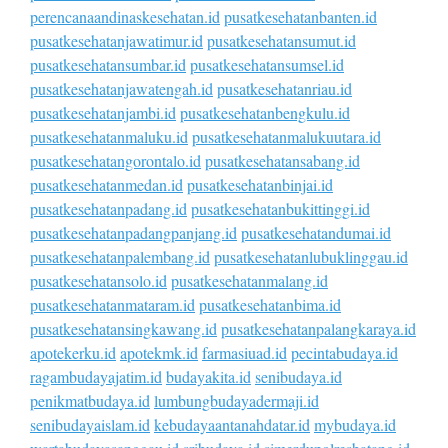
perencanaandinaskesehatan.id
pusatkesehatanbanten.id
pusatkesehatanjawatimur.id
pusatkesehatansumut.id
pusatkesehatansumbar.id
pusatkesehatansumsel.id
pusatkesehatanjawatengah.id
pusatkesehatanriau.id
pusatkesehatanjambi.id
pusatkesehatanbengkulu.id
pusatkesehatanmaluku.id
pusatkesehatanmalukuutara.id
pusatkesehatangorontalo.id
pusatkesehatansabang.id
pusatkesehatanmedan.id
pusatkesehatanbinjai.id
pusatkesehatanpadang.id
pusatkesehatanbukittinggi.id
pusatkesehatanpadangpanjang.id
pusatkesehatandumai.id
pusatkesehatanpalembang.id
pusatkesehatanlubuklinggau.id
pusatkesehatansolo.id
pusatkesehatanmalang.id
pusatkesehatanmataram.id
pusatkesehatanbima.id
pusatkesehatansingkawang.id
pusatkesehatanpalangkaraya.id
apotekerku.id
apotekmk.id
farmasiuad.id
pecintabudaya.id
ragambudayajatim.id
budayakita.id
senibudaya.id
penikmatbudaya.id
lumbungbudayadermaji.id
senibudayaislam.id
kebudayaantanahdatar.id
mybudaya.id