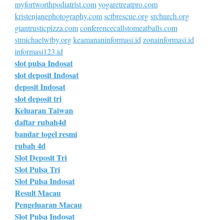
myfortworthpodiatrist.com
yogaretreatpro.com
kristenjanephotography.com
sctbrescue.org
srchurch.org
giantrusticpizza.com
conferencecallstomeatballs.com
stmichaelwtby.org
keamananinformasi.id
zonainformasi.id
informasi123.id
slot pulsa Indosat
slot deposit Indosat
deposit Indosat
slot deposit tri
Keluaran Taiwan
daftar rubah4d
bandar togel resmi
rubah 4d
Slot Deposit Tri
Slot Pulsa Tri
Slot Pulsa Indosat
Result Macau
Pengeluaran Macau
Slot Pulsa Indosat