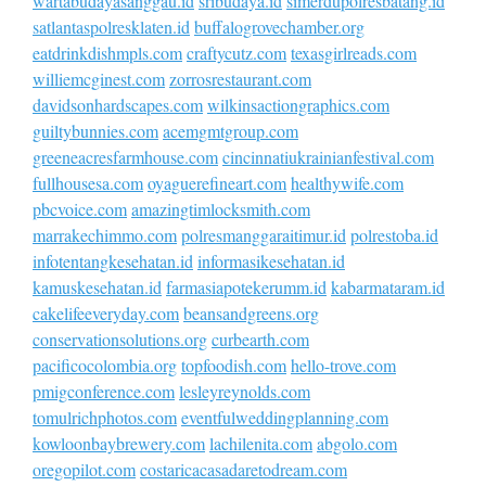
wartabudayasanggau.id
sribudaya.id
simerdupolresbatang.id
satlantaspolresklaten.id
buffalogrovechamber.org
eatdrinkdishmpls.com
craftycutz.com
texasgirlreads.com
williemcginest.com
zorrosrestaurant.com
davidsonhardscapes.com
wilkinsactiongraphics.com
guiltybunnies.com
acemgmtgroup.com
greeneacresfarmhouse.com
cincinnatiukrainianfestival.com
fullhousesa.com
oyaguerefineart.com
healthywife.com
pbcvoice.com
amazingtimlocksmith.com
marrakechimmo.com
polresmanggaraitimur.id
polrestoba.id
infotentangkesehatan.id
informasikesehatan.id
kamuskesehatan.id
farmasiapotekerumm.id
kabarmataram.id
cakelifeeveryday.com
beansandgreens.org
conservationsolutions.org
curbearth.com
pacificocolombia.org
topfoodish.com
hello-trove.com
pmigconference.com
lesleyreynolds.com
tomulrichphotos.com
eventfulweddingplanning.com
kowloonbaybrewery.com
lachilenita.com
abgolo.com
oregopilot.com
costaricacasadaretodream.com