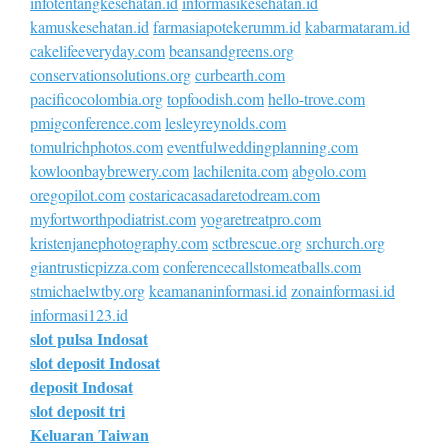
infotentangkesehatan.id
informasikesehatan.id
kamuskesehatan.id
farmasiapotekerumm.id
kabarmataram.id
cakelifeeveryday.com
beansandgreens.org
conservationsolutions.org
curbearth.com
pacificocolombia.org
topfoodish.com
hello-trove.com
pmigconference.com
lesleyreynolds.com
tomulrichphotos.com
eventfulweddingplanning.com
kowloonbaybrewery.com
lachilenita.com
abgolo.com
oregopilot.com
costaricacasadaretodream.com
myfortworthpodiatrist.com
yogaretreatpro.com
kristenjanephotography.com
sctbrescue.org
srchurch.org
giantrusticpizza.com
conferencecallstomeatballs.com
stmichaelwtby.org
keamananinformasi.id
zonainformasi.id
informasi123.id
slot pulsa Indosat
slot deposit Indosat
deposit Indosat
slot deposit tri
Keluaran Taiwan