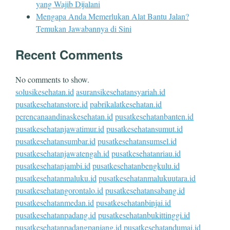
yang Wajib Dijalani
Mengapa Anda Memerlukan Alat Bantu Jalan?
Temukan Jawabannya di Sini
Recent Comments
No comments to show.
solusikesehatan.id
asuransikesehatansyariah.id
pusatkesehatanstore.id
pabrikalatkesehatan.id
perencanaandinaskesehatan.id
pusatkesehatanbanten.id
pusatkesehatanjawatimur.id
pusatkesehatansumut.id
pusatkesehatansumbar.id
pusatkesehatansumsel.id
pusatkesehatanjawatengah.id
pusatkesehatanriau.id
pusatkesehatanjambi.id
pusatkesehatanbengkulu.id
pusatkesehatanmaluku.id
pusatkesehatanmalukuutara.id
pusatkesehatangorontalo.id
pusatkesehatansabang.id
pusatkesehatanmedan.id
pusatkesehatanbinjai.id
pusatkesehatanpadang.id
pusatkesehatanbukittinggi.id
pusatkesehatanpadangpanjang.id
pusatkesehatandumai.id