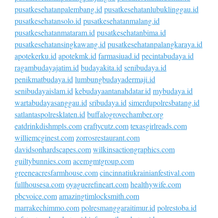
pusatkesehatanpalembang.id
pusatkesehatanlubuklinggau.id
pusatkesehatansolo.id
pusatkesehatanmalang.id
pusatkesehatanmataram.id
pusatkesehatanbima.id
pusatkesehatansingkawang.id
pusatkesehatanpalangkaraya.id
apotekerku.id
apotekmk.id
farmasiuad.id
pecintabudaya.id
ragambudayajatim.id
budayakita.id
senibudaya.id
penikmatbudaya.id
lumbungbudayadermaji.id
senibudayaislam.id
kebudayaantanahdatar.id
mybudaya.id
wartabudayasanggau.id
sribudaya.id
simerdupolresbatang.id
satlantaspolresklaten.id
buffalogrovechamber.org
eatdrinkdishmpls.com
craftycutz.com
texasgirlreads.com
williemcginest.com
zorrosrestaurant.com
davidsonhardscapes.com
wilkinsactiongraphics.com
guiltybunnies.com
acemgmtgroup.com
greeneacresfarmhouse.com
cincinnatiukrainianfestival.com
fullhousesa.com
oyaguerefineart.com
healthywife.com
pbcvoice.com
amazingtimlocksmith.com
marrakechimmo.com
polresmanggaraitimur.id
polrestoba.id