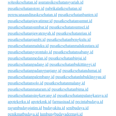
solusikesehatan.id
asuransikesehatansyariah.id
pusatkesehatanstore.id
pabrikalatkesehatan.id
perencanaandinaskesehatan.id
pusatkesehatanbanten.id
pusatkesehatanjawatimur.id
pusatkesehatansumut.id
pusatkesehatansumbar.id
pusatkesehatansumsel.id
pusatkesehatanjawatengah.id
pusatkesehatanriau.id
pusatkesehatanjambi.id
pusatkesehatanbengkulu.id
pusatkesehatanmaluku.id
pusatkesehatanmalukuutara.id
pusatkesehatangorontalo.id
pusatkesehatansabang.id
pusatkesehatanmedan.id
pusatkesehatanbinjai.id
pusatkesehatanpadang.id
pusatkesehatanbukittinggi.id
pusatkesehatanpadangpanjang.id
pusatkesehatandumai.id
pusatkesehatanpalembang.id
pusatkesehatanlubuklinggau.id
pusatkesehatansolo.id
pusatkesehatanmalang.id
pusatkesehatanmataram.id
pusatkesehatanbima.id
pusatkesehatansingkawang.id
pusatkesehatanpalangkaraya.id
apotekerku.id
apotekmk.id
farmasiuad.id
pecintabudaya.id
ragambudayajatim.id
budayakita.id
senibudaya.id
penikmatbudaya.id
lumbungbudayadermaji.id