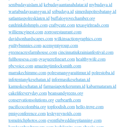
senibudayaislam.id
kebudayaantanahdatar.id
mybudaya.id
wartabudayasanggau.id
sribudaya.id
simerdupolresbatang.id
satlantaspolresklaten.id
buffalogrovechamber.org
eatdrinkdishmpls.com
craftycutz.com
texasgirlreads.com
williemcginest.com
zorrosrestaurant.com
davidsonhardscapes.com
wilkinsactiongraphics.com
guiltybunnies.com
acemgmtgroup.com
greeneacresfarmhouse.com
cincinnatiukrainianfestival.com
fullhousesa.com
oyaguerefineart.com
healthywife.com
pbcvoice.com
amazingtimlocksmith.com
marrakechimmo.com
polresmanggaraitimur.id
polrestoba.id
infotentangkesehatan.id
informasikesehatan.id
kamuskesehatan.id
farmasiapotekerumm.id
kabarmataram.id
cakelifeeveryday.com
beansandgreens.org
conservationsolutions.org
curbearth.com
pacificocolombia.org
topfoodish.com
hello-trove.com
pmigconference.com
lesleyreynolds.com
tomulrichphotos.com
eventfulweddingplanning.com
kowloonbaybrewery.com
lachilenita.com
abgolo.com