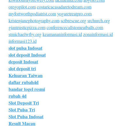
oregopilot.com
costaricacasadaretodream.com
myfortworthpodiatrist.com
yogaretreatpro.com
kristenjanephotography.com
sctbrescue.org
srchurch.org
giantrusticpizza.com
conferencecallstomeatballs.com
stmichaelwtby.org
keamananinformasi.id
zonainformasi.id
informasi123.id
slot pulsa Indosat
slot deposit Indosat
deposit Indosat
slot deposit tri
Keluaran Taiwan
daftar rubah4d
bandar togel resmi
rubah 4d
Slot Deposit Tri
Slot Pulsa Tri
Slot Pulsa Indosat
Result Macau