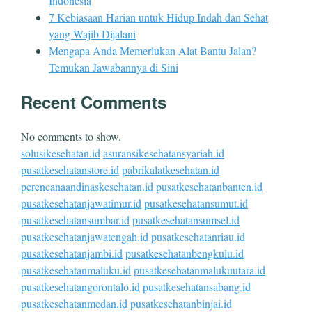
Indonesia
7 Kebiasaan Harian untuk Hidup Indah dan Sehat
yang Wajib Dijalani
Mengapa Anda Memerlukan Alat Bantu Jalan?
Temukan Jawabannya di Sini
Recent Comments
No comments to show.
solusikesehatan.id
asuransikesehatansyariah.id
pusatkesehatanstore.id
pabrikalatkesehatan.id
perencanaandinaskesehatan.id
pusatkesehatanbanten.id
pusatkesehatanjawatimur.id
pusatkesehatansumut.id
pusatkesehatansumbar.id
pusatkesehatansumsel.id
pusatkesehatanjawatengah.id
pusatkesehatanriau.id
pusatkesehatanjambi.id
pusatkesehatanbengkulu.id
pusatkesehatanmaluku.id
pusatkesehatanmalukuutara.id
pusatkesehatangorontalo.id
pusatkesehatansabang.id
pusatkesehatanmedan.id
pusatkesehatanbinjai.id