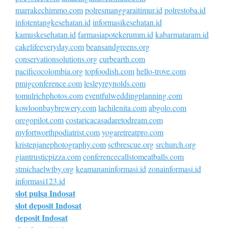
marrakechimmo.com
polresmanggaraitimur.id
polrestoba.id
infotentangkesehatan.id
informasikesehatan.id
kamuskesehatan.id
farmasiapotekerumm.id
kabarmataram.id
cakelifeeveryday.com
beansandgreens.org
conservationsolutions.org
curbearth.com
pacificocolombia.org
topfoodish.com
hello-trove.com
pmigconference.com
lesleyreynolds.com
tomulrichphotos.com
eventfulweddingplanning.com
kowloonbaybrewery.com
lachilenita.com
abgolo.com
oregopilot.com
costaricacasadaretodream.com
myfortworthpodiatrist.com
yogaretreatpro.com
kristenjanephotography.com
sctbrescue.org
srchurch.org
giantrusticpizza.com
conferencecallstomeatballs.com
stmichaelwtby.org
keamananinformasi.id
zonainformasi.id
informasi123.id
slot pulsa Indosat
slot deposit Indosat
deposit Indosat