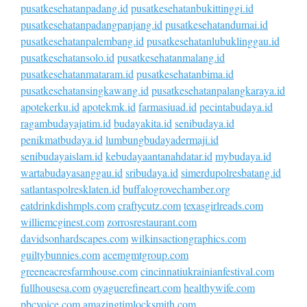
pusatkesehatanpadang.id
pusatkesehatanbukittinggi.id
pusatkesehatanpadangpanjang.id
pusatkesehatandumai.id
pusatkesehatanpalembang.id
pusatkesehatanlubuklinggau.id
pusatkesehatansolo.id
pusatkesehatanmalang.id
pusatkesehatanmataram.id
pusatkesehatanbima.id
pusatkesehatansingkawang.id
pusatkesehatanpalangkaraya.id
apotekerku.id
apotekmk.id
farmasiuad.id
pecintabudaya.id
ragambudayajatim.id
budayakita.id
senibudaya.id
penikmatbudaya.id
lumbungbudayadermaji.id
senibudayaislam.id
kebudayaantanahdatar.id
mybudaya.id
wartabudayasanggau.id
sribudaya.id
simerdupolresbatang.id
satlantaspolresklaten.id
buffalogrovechamber.org
eatdrinkdishmpls.com
craftycutz.com
texasgirlreads.com
williemcginest.com
zorrosrestaurant.com
davidsonhardscapes.com
wilkinsactiongraphics.com
guiltybunnies.com
acemgmtgroup.com
greeneacresfarmhouse.com
cincinnatiukrainianfestival.com
fullhousesa.com
oyaguerefineart.com
healthywife.com
pbcvoice.com
amazingtimlocksmith.com