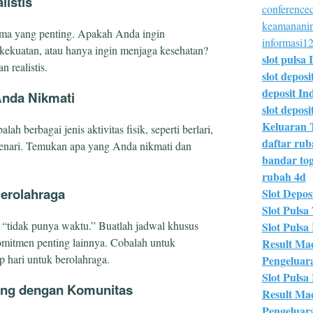
listis
conferencec
keamananin
ama yang penting. Apakah Anda ingin
informasi12
ekuatan, atau hanya ingin menjaga kesehatan?
slot pulsa 
n realistis.
slot deposi
deposit In
Anda Nikmati
slot deposit
Keluaran 
 berbagai jenis aktivitas fisik, seperti berlari,
daftar ru
menari. Temukan apa yang Anda nikmati dan
bandar tog
rubah 4d
Berolahraga
Slot Deposi
Slot Pulsa 
“tidak punya waktu.” Buatlah jadwal khusus
Slot Pulsa
omitmen penting lainnya. Cobalah untuk
Result Ma
 hari untuk berolahraga.
Pengeluar
Slot Pulsa
ung dengan Komunitas
Result Ma
Pengeluar