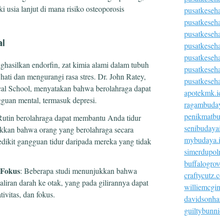
 usia lanjut di mana risiko osteoporosis
pusatkeseh
pusatkeseh
pusatkeseh
al
pusatkeseha
pusatkeseh
ghasilkan endorfin, zat kimia alami dalam tubuh
pusatkeseh
ati dan mengurangi rasa stres. Dr. John Ratey,
pusatkeseh
cal School, menyatakan bahwa berolahraga dapat
apotekmk.i
guan mental, termasuk depresi.
ragambuday
penikmatbu
Rutin berolahraga dapat membantu Anda tidur
senibudaya
ukkan bahwa orang yang berolahraga secara
mybudaya.
sedikit gangguan tidur daripada mereka yang tidak
simerdupolr
buffalogro
 Fokus
: Beberapa studi menunjukkan bahwa
craftycutz.
 aliran darah ke otak, yang pada gilirannya dapat
williemcgi
ivitas, dan fokus.
davidsonha
guiltybunn