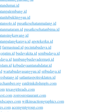
atandumai.id
atanpalembang.id
atanlubuklinggau.id
tansolo.id
pusatkesehatanmalang.id
atanmataram.id
pusatkesehatanbima.id
atansingkawang.id
atanpalangkaraya.id
apotekerku.id
d
farmasiuad.id
pecintabudaya.id
ajatim.id
budayakita.id
senibudaya.id
daya.id
lumbungbudayadermaji.id
islam.id
kebudayaantanahdatar.id
id
wartabudayasanggau.id
sribudaya.id
esbatang.id
satlantaspolresklaten.id
vechamber.org
eatdrinkdishmpls.com
com
texasgirlreads.com
nest.com
zorrosrestaurant.com
rdscapes.com
wilkinsactiongraphics.com
ies.com
acemgmtgroup.com