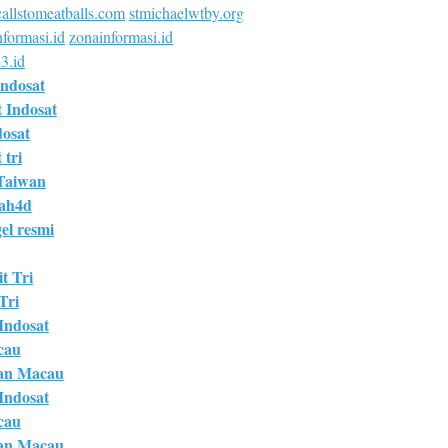
allstomeatballs.com
stmichaelwtby.org
formasi.id
zonainformasi.id
3.id
Indosat
t Indosat
dosat
 tri
Taiwan
bah4d
el resmi
t Tri
Tri
 Indosat
cau
an Macau
 Indosat
cau
an Macau