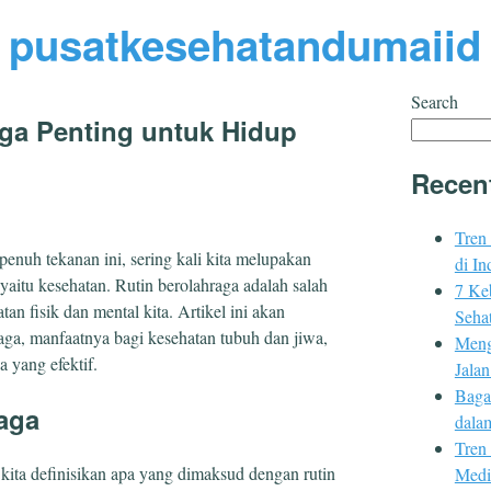
pusatkesehatandumaiid
Search
ga Penting untuk Hidup
Recen
Tren
enuh tekanan ini, sering kali kita melupakan
di In
 yaitu kesehatan. Rutin berolahraga adalah salah
7 Ke
an fisik dan mental kita. Artikel ini akan
Sehat
aga, manfaatnya bagi kesehatan tubuh dan jiwa,
Meng
a yang efektif.
Jala
Baga
raga
dala
Tren
kita definisikan apa yang dimaksud dengan rutin
Medi