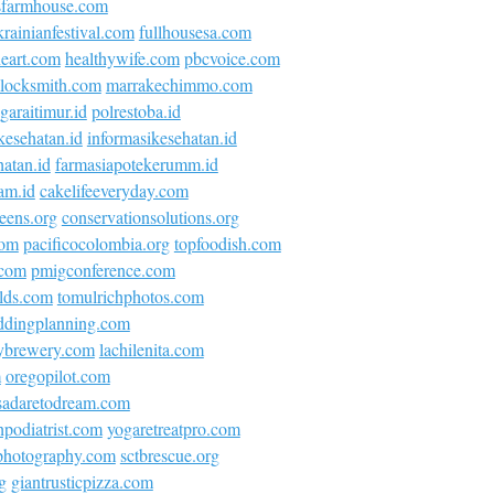
sfarmhouse.com
krainianfestival.com
fullhousesa.com
neart.com
healthywife.com
pbcvoice.com
locksmith.com
marrakechimmo.com
araitimur.id
polrestoba.id
kesehatan.id
informasikesehatan.id
atan.id
farmasiapotekerumm.id
am.id
cakelifeeveryday.com
eens.org
conservationsolutions.org
com
pacificocolombia.org
topfoodish.com
.com
pmigconference.com
olds.com
tomulrichphotos.com
ddingplanning.com
ybrewery.com
lachilenita.com
m
oregopilot.com
asadaretodream.com
podiatrist.com
yogaretreatpro.com
ephotography.com
sctbrescue.org
g
giantrusticpizza.com