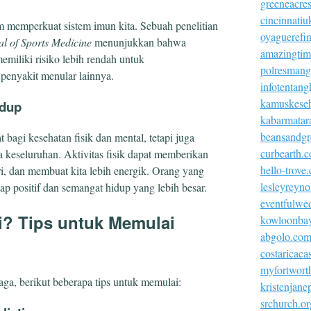
greeneacre
cincinnatiu
lam memperkuat sistem imun kita. Sebuah penelitian
oyaguerefi
al of Sports Medicine
menunjukkan bahwa
amazingtim
emiliki risiko lebih rendah untuk
polresmangg
penyakit menular lainnya.
infotentang
kamuskeseh
idup
kabarmatar
beansandgr
 bagi kesehatan fisik dan mental, tetapi juga
curbearth.
a keseluruhan. Aktivitas fisik dapat memberikan
hello-trove
i, dan membuat kita lebih energik. Orang yang
lesleyreyn
ap positif dan semangat hidup yang lebih besar.
eventfulwe
ai? Tips untuk Memulai
kowloonba
abgolo.co
costaricac
myfortworth
aga, berikut beberapa tips untuk memulai:
kristenjan
srchurch.or