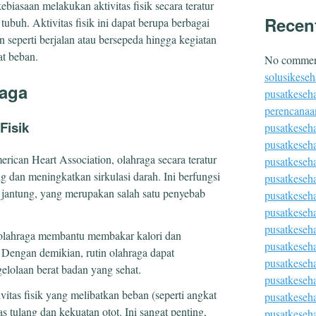
ebiasaan melakukan aktivitas fisik secara teratur
Recen
ubuh. Aktivitas fisik ini dapat berupa berbagai
 seperti berjalan atau bersepeda hingga kegiatan
at beban.
No comment
solusikeseh
raga
pusatkeseha
perencanaa
Fisik
pusatkeseh
pusatkeseh
rican Heart Association, olahraga secara teratur
pusatkeseh
 dan meningkatkan sirkulasi darah. Ini berfungsi
pusatkeseh
 jantung, yang merupakan salah satu penyebab
pusatkeseha
pusatkeseh
pusatkeseh
olahraga membantu membakar kalori dan
pusatkeseha
Dengan demikian, rutin olahraga dapat
pusatkeseh
lolaan berat badan yang sehat.
pusatkeseh
ivitas fisik yang melibatkan beban (seperti angkat
pusatkeseha
 tulang dan kekuatan otot. Ini sangat penting,
pusatkeseh