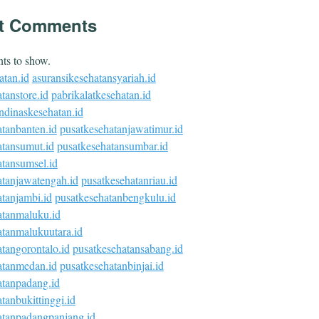
t Comments
s to show.
atan.id
asuransikesehatansyariah.id
tanstore.id
pabrikalatkesehatan.id
ndinaskesehatan.id
atanbanten.id
pusatkesehatanjawatimur.id
atansumut.id
pusatkesehatansumbar.id
atansumsel.id
atanjawatengah.id
pusatkesehatanriau.id
tanjambi.id
pusatkesehatanbengkulu.id
atanmaluku.id
atanmalukuutara.id
tangorontalo.id
pusatkesehatansabang.id
atanmedan.id
pusatkesehatanbinjai.id
atanpadang.id
tanbukittinggi.id
atanpadangpanjang.id