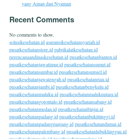
yang Aman dan Nyaman
Recent Comments
No comments to show.
solusikesehatan.id
asuransikesehatansyariah.id
pusatkesehatanstore.id
pabrikalatkesehatan.id
perencanaandinaskesehatan.id
pusatkesehatanbanten.id
pusatkesehatanjawatimur.id
pusatkesehatansumut.id
pusatkesehatansumbar.id
pusatkesehatansumsel.id
pusatkesehatanjawatengah.id
pusatkesehatanriau.id
pusatkesehatanjambi.id
pusatkesehatanbengkulu.id
pusatkesehatanmaluku.id
pusatkesehatanmalukuutara.id
pusatkesehatangorontalo.id
pusatkesehatansabang.id
pusatkesehatanmedan.id
pusatkesehatanbinjai.id
pusatkesehatanpadang.id
pusatkesehatanbukittinggi.id
pusatkesehatanpadangpanjang.id
pusatkesehatandumai.id
pusatkesehatanpalembang.id
pusatkesehatanlubuklinggau.id
pusatkesehatansolo.id
pusatkesehatanmalang.id