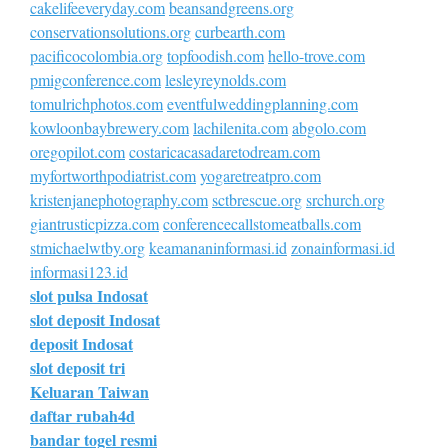
cakelifeeveryday.com
beansandgreens.org
conservationsolutions.org
curbearth.com
pacificocolombia.org
topfoodish.com
hello-trove.com
pmigconference.com
lesleyreynolds.com
tomulrichphotos.com
eventfulweddingplanning.com
kowloonbaybrewery.com
lachilenita.com
abgolo.com
oregopilot.com
costaricacasadaretodream.com
myfortworthpodiatrist.com
yogaretreatpro.com
kristenjanephotography.com
sctbrescue.org
srchurch.org
giantrusticpizza.com
conferencecallstomeatballs.com
stmichaelwtby.org
keamananinformasi.id
zonainformasi.id
informasi123.id
slot pulsa Indosat
slot deposit Indosat
deposit Indosat
slot deposit tri
Keluaran Taiwan
daftar rubah4d
bandar togel resmi