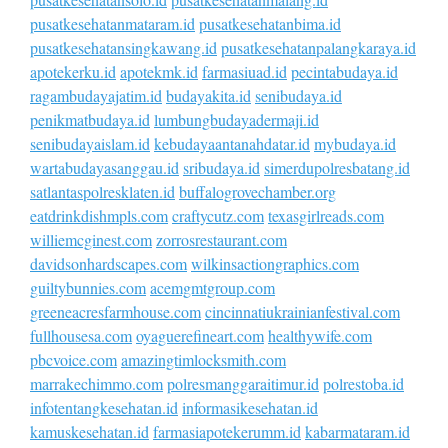
pusatkesehatanmataram.id
pusatkesehatanbima.id
pusatkesehatansingkawang.id
pusatkesehatanpalangkaraya.id
apotekerku.id
apotekmk.id
farmasiuad.id
pecintabudaya.id
ragambudayajatim.id
budayakita.id
senibudaya.id
penikmatbudaya.id
lumbungbudayadermaji.id
senibudayaislam.id
kebudayaantanahdatar.id
mybudaya.id
wartabudayasanggau.id
sribudaya.id
simerdupolresbatang.id
satlantaspolresklaten.id
buffalogrovechamber.org
eatdrinkdishmpls.com
craftycutz.com
texasgirlreads.com
williemcginest.com
zorrosrestaurant.com
davidsonhardscapes.com
wilkinsactiongraphics.com
guiltybunnies.com
acemgmtgroup.com
greeneacresfarmhouse.com
cincinnatiukrainianfestival.com
fullhousesa.com
oyaguerefineart.com
healthywife.com
pbcvoice.com
amazingtimlocksmith.com
marrakechimmo.com
polresmanggaraitimur.id
polrestoba.id
infotentangkesehatan.id
informasikesehatan.id
kamuskesehatan.id
farmasiapotekerumm.id
kabarmataram.id