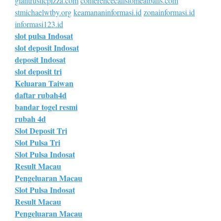
giantrusticpizza.com
conferencecallstomeatballs.com
stmichaelwtby.org
keamananinformasi.id
zonainformasi.id
informasi123.id
slot pulsa Indosat
slot deposit Indosat
deposit Indosat
slot deposit tri
Keluaran Taiwan
daftar rubah4d
bandar togel resmi
rubah 4d
Slot Deposit Tri
Slot Pulsa Tri
Slot Pulsa Indosat
Result Macau
Pengeluaran Macau
Slot Pulsa Indosat
Result Macau
Pengeluaran Macau