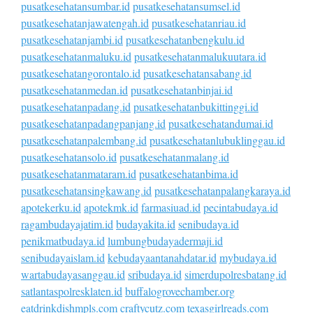
pusatkesehatansumbar.id
pusatkesehatansumsel.id
pusatkesehatanjawatengah.id
pusatkesehatanriau.id
pusatkesehatanjambi.id
pusatkesehatanbengkulu.id
pusatkesehatanmaluku.id
pusatkesehatanmalukuutara.id
pusatkesehatangorontalo.id
pusatkesehatansabang.id
pusatkesehatanmedan.id
pusatkesehatanbinjai.id
pusatkesehatanpadang.id
pusatkesehatanbukittinggi.id
pusatkesehatanpadangpanjang.id
pusatkesehatandumai.id
pusatkesehatanpalembang.id
pusatkesehatanlubuklinggau.id
pusatkesehatansolo.id
pusatkesehatanmalang.id
pusatkesehatanmataram.id
pusatkesehatanbima.id
pusatkesehatansingkawang.id
pusatkesehatanpalangkaraya.id
apotekerku.id
apotekmk.id
farmasiuad.id
pecintabudaya.id
ragambudayajatim.id
budayakita.id
senibudaya.id
penikmatbudaya.id
lumbungbudayadermaji.id
senibudayaislam.id
kebudayaantanahdatar.id
mybudaya.id
wartabudayasanggau.id
sribudaya.id
simerdupolresbatang.id
satlantaspolresklaten.id
buffalogrovechamber.org
eatdrinkdishmpls.com
craftycutz.com
texasgirlreads.com