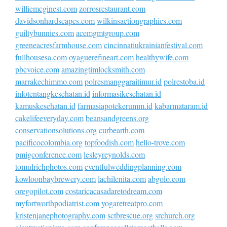
williemcginest.com
zorrosrestaurant.com
davidsonhardscapes.com
wilkinsactiongraphics.com
guiltybunnies.com
acemgmtgroup.com
greeneacresfarmhouse.com
cincinnatiukrainianfestival.com
fullhousesa.com
oyaguerefineart.com
healthywife.com
pbcvoice.com
amazingtimlocksmith.com
marrakechimmo.com
polresmanggaraitimur.id
polrestoba.id
infotentangkesehatan.id
informasikesehatan.id
kamuskesehatan.id
farmasiapotekerumm.id
kabarmataram.id
cakelifeeveryday.com
beansandgreens.org
conservationsolutions.org
curbearth.com
pacificocolombia.org
topfoodish.com
hello-trove.com
pmigconference.com
lesleyreynolds.com
tomulrichphotos.com
eventfulweddingplanning.com
kowloonbaybrewery.com
lachilenita.com
abgolo.com
oregopilot.com
costaricacasadaretodream.com
myfortworthpodiatrist.com
yogaretreatpro.com
kristenjanephotography.com
sctbrescue.org
srchurch.org