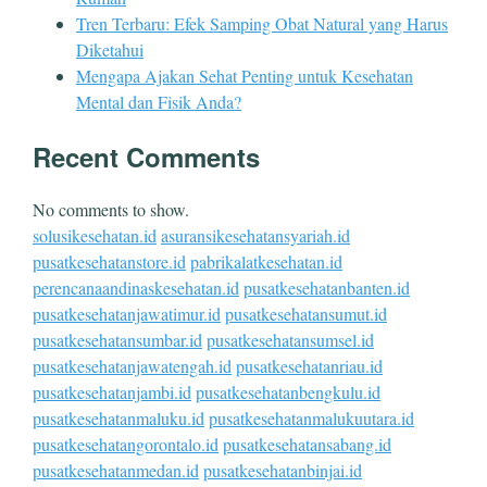
Tren Terbaru: Efek Samping Obat Natural yang Harus
Diketahui
Mengapa Ajakan Sehat Penting untuk Kesehatan
Mental dan Fisik Anda?
Recent Comments
No comments to show.
solusikesehatan.id
asuransikesehatansyariah.id
pusatkesehatanstore.id
pabrikalatkesehatan.id
perencanaandinaskesehatan.id
pusatkesehatanbanten.id
pusatkesehatanjawatimur.id
pusatkesehatansumut.id
pusatkesehatansumbar.id
pusatkesehatansumsel.id
pusatkesehatanjawatengah.id
pusatkesehatanriau.id
pusatkesehatanjambi.id
pusatkesehatanbengkulu.id
pusatkesehatanmaluku.id
pusatkesehatanmalukuutara.id
pusatkesehatangorontalo.id
pusatkesehatansabang.id
pusatkesehatanmedan.id
pusatkesehatanbinjai.id