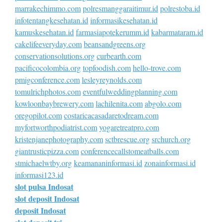
marrakechimmo.com
polresmanggaraitimur.id
polrestoba.id
infotentangkesehatan.id
informasikesehatan.id
kamuskesehatan.id
farmasiapotekerumm.id
kabarmataram.id
cakelifeeveryday.com
beansandgreens.org
conservationsolutions.org
curbearth.com
pacificocolombia.org
topfoodish.com
hello-trove.com
pmigconference.com
lesleyreynolds.com
tomulrichphotos.com
eventfulweddingplanning.com
kowloonbaybrewery.com
lachilenita.com
abgolo.com
oregopilot.com
costaricacasadaretodream.com
myfortworthpodiatrist.com
yogaretreatpro.com
kristenjanephotography.com
sctbrescue.org
srchurch.org
giantrusticpizza.com
conferencecallstomeatballs.com
stmichaelwtby.org
keamananinformasi.id
zonainformasi.id
informasi123.id
slot pulsa Indosat
slot deposit Indosat
deposit Indosat