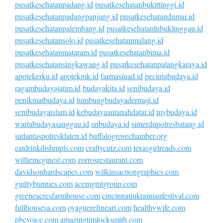
pusatkesehatanpadang.id
pusatkesehatanbukittinggi.id
pusatkesehatanpadangpanjang.id
pusatkesehatandumai.id
pusatkesehatanpalembang.id
pusatkesehatanlubuklinggau.id
pusatkesehatansolo.id
pusatkesehatanmalang.id
pusatkesehatanmataram.id
pusatkesehatanbima.id
pusatkesehatansingkawang.id
pusatkesehatanpalangkaraya.id
apotekerku.id
apotekmk.id
farmasiuad.id
pecintabudaya.id
ragambudayajatim.id
budayakita.id
senibudaya.id
penikmatbudaya.id
lumbungbudayadermaji.id
senibudayaislam.id
kebudayaantanahdatar.id
mybudaya.id
wartabudayasanggau.id
sribudaya.id
simerdupolresbatang.id
satlantaspolresklaten.id
buffalogrovechamber.org
eatdrinkdishmpls.com
craftycutz.com
texasgirlreads.com
williemcginest.com
zorrosrestaurant.com
davidsonhardscapes.com
wilkinsactiongraphics.com
guiltybunnies.com
acemgmtgroup.com
greeneacresfarmhouse.com
cincinnatiukrainianfestival.com
fullhousesa.com
oyaguerefineart.com
healthywife.com
pbcvoice.com
amazingtimlocksmith.com