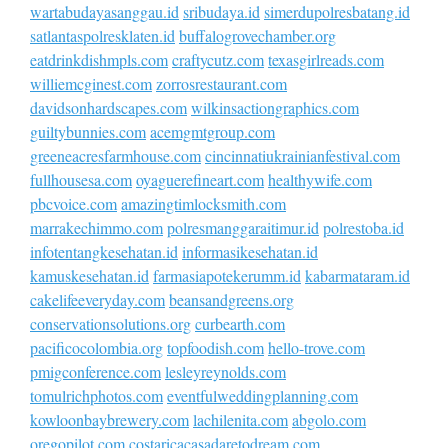
wartabudayasanggau.id
sribudaya.id
simerdupolresbatang.id
satlantaspolresklaten.id
buffalogrovechamber.org
eatdrinkdishmpls.com
craftycutz.com
texasgirlreads.com
williemcginest.com
zorrosrestaurant.com
davidsonhardscapes.com
wilkinsactiongraphics.com
guiltybunnies.com
acemgmtgroup.com
greeneacresfarmhouse.com
cincinnatiukrainianfestival.com
fullhousesa.com
oyaguerefineart.com
healthywife.com
pbcvoice.com
amazingtimlocksmith.com
marrakechimmo.com
polresmanggaraitimur.id
polrestoba.id
infotentangkesehatan.id
informasikesehatan.id
kamuskesehatan.id
farmasiapotekerumm.id
kabarmataram.id
cakelifeeveryday.com
beansandgreens.org
conservationsolutions.org
curbearth.com
pacificocolombia.org
topfoodish.com
hello-trove.com
pmigconference.com
lesleyreynolds.com
tomulrichphotos.com
eventfulweddingplanning.com
kowloonbaybrewery.com
lachilenita.com
abgolo.com
oregopilot.com
costaricacasadaretodream.com