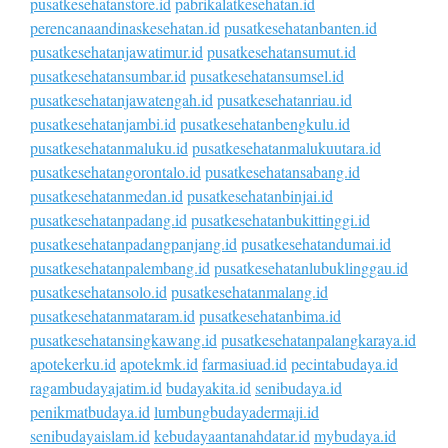
pusatkesehatanstore.id
pabrikalatkesehatan.id
perencanaandinaskesehatan.id
pusatkesehatanbanten.id
pusatkesehatanjawatimur.id
pusatkesehatansumut.id
pusatkesehatansumbar.id
pusatkesehatansumsel.id
pusatkesehatanjawatengah.id
pusatkesehatanriau.id
pusatkesehatanjambi.id
pusatkesehatanbengkulu.id
pusatkesehatanmaluku.id
pusatkesehatanmalukuutara.id
pusatkesehatangorontalo.id
pusatkesehatansabang.id
pusatkesehatanmedan.id
pusatkesehatanbinjai.id
pusatkesehatanpadang.id
pusatkesehatanbukittinggi.id
pusatkesehatanpadangpanjang.id
pusatkesehatandumai.id
pusatkesehatanpalembang.id
pusatkesehatanlubuklinggau.id
pusatkesehatansolo.id
pusatkesehatanmalang.id
pusatkesehatanmataram.id
pusatkesehatanbima.id
pusatkesehatansingkawang.id
pusatkesehatanpalangkaraya.id
apotekerku.id
apotekmk.id
farmasiuad.id
pecintabudaya.id
ragambudayajatim.id
budayakita.id
senibudaya.id
penikmatbudaya.id
lumbungbudayadermaji.id
senibudayaislam.id
kebudayaantanahdatar.id
mybudaya.id