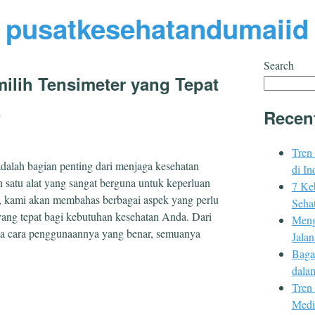
pusatkesehatandumaiid
Search
lih Tensimeter yang Tepat
a
Recen
Tren
adalah bagian penting dari menjaga kesehatan
di In
 satu alat yang sangat berguna untuk keperluan
7 Ke
ni, kami akan membahas berbagai aspek yang perlu
Sehat
yang tepat bagi kebutuhan kesehatan Anda. Dari
Meng
ngga cara penggunaannya yang benar, semuanya
Jala
Baga
dala
Tren
Medi