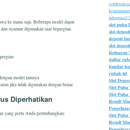
conferencec
keamananin
informasi12
bawa ke mana saja. Beberapa model dapat
slot pulsa 
i, dan nyaman digunakan saat bepergian.
slot deposi
deposit In
slot deposit
Keluaran 
pergian
daftar ru
bandar tog
rubah 4d
 dengan model lainnya
Slot Deposi
uran jika tidak digunakan dengan benar
Slot Pulsa 
Slot Pulsa
rus Diperhatikan
Result Ma
Pengeluar
itur yang perlu Anda pertimbangkan:
Slot Pulsa
Result Ma
Pengeluar