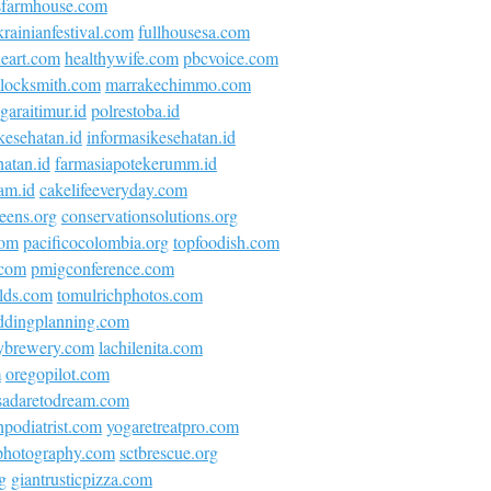
sfarmhouse.com
krainianfestival.com
fullhousesa.com
neart.com
healthywife.com
pbcvoice.com
locksmith.com
marrakechimmo.com
araitimur.id
polrestoba.id
kesehatan.id
informasikesehatan.id
atan.id
farmasiapotekerumm.id
am.id
cakelifeeveryday.com
eens.org
conservationsolutions.org
com
pacificocolombia.org
topfoodish.com
.com
pmigconference.com
olds.com
tomulrichphotos.com
ddingplanning.com
ybrewery.com
lachilenita.com
m
oregopilot.com
asadaretodream.com
podiatrist.com
yogaretreatpro.com
ephotography.com
sctbrescue.org
g
giantrusticpizza.com