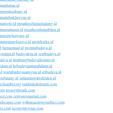
atandumai.id
atanpalembang.id
atanlubuklinggau.id
tansolo.id
pusatkesehatanmalang.id
atanmataram.id
pusatkesehatanbima.id
atansingkawang.id
atanpalangkaraya.id
apotekerku.id
d
farmasiuad.id
pecintabudaya.id
ajatim.id
budayakita.id
senibudaya.id
daya.id
lumbungbudayadermaji.id
islam.id
kebudayaantanahdatar.id
id
wartabudayasanggau.id
sribudaya.id
esbatang.id
satlantaspolresklaten.id
vechamber.org
eatdrinkdishmpls.com
com
texasgirlreads.com
nest.com
zorrosrestaurant.com
rdscapes.com
wilkinsactiongraphics.com
ies.com
acemgmtgroup.com