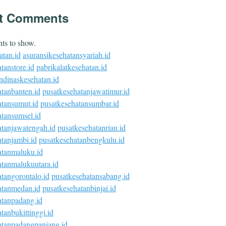
t Comments
s to show.
atan.id
asuransikesehatansyariah.id
tanstore.id
pabrikalatkesehatan.id
ndinaskesehatan.id
atanbanten.id
pusatkesehatanjawatimur.id
atansumut.id
pusatkesehatansumbar.id
atansumsel.id
atanjawatengah.id
pusatkesehatanriau.id
tanjambi.id
pusatkesehatanbengkulu.id
atanmaluku.id
atanmalukuutara.id
tangorontalo.id
pusatkesehatansabang.id
atanmedan.id
pusatkesehatanbinjai.id
atanpadang.id
tanbukittinggi.id
atanpadangpanjang.id