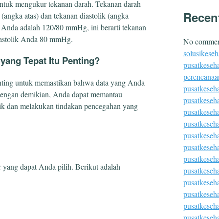
untuk mengukur tekanan darah. Tekanan darah
Recen
 (angka atas) dan tekanan diastolik (angka
n Anda adalah 120/80 mmHg, ini berarti tekanan
iastolik Anda 80 mmHg.
No comment
solusikeseh
yang Tepat Itu Penting?
pusatkeseha
perencanaa
enting untuk memastikan bahwa data yang Anda
pusatkeseh
 Dengan demikian, Anda dapat memantau
pusatkeseh
aik dan melakukan tindakan pencegahan yang
pusatkeseh
pusatkeseh
pusatkeseha
pusatkeseh
pusatkeseh
r yang dapat Anda pilih. Berikut adalah
pusatkeseha
pusatkeseh
pusatkeseh
pusatkeseha
pusatkeseh