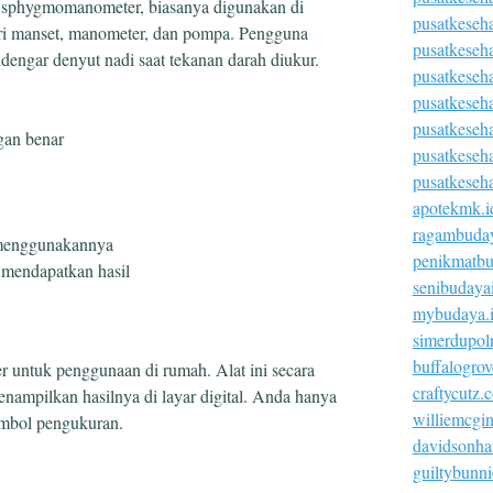
i sphygmomanometer, biasanya digunakan di
pusatkeseh
 dari manset, manometer, dan pompa. Pengguna
pusatkeseh
engar denyut nadi saat tekanan darah diukur.
pusatkeseh
pusatkeseha
pusatkeseh
gan benar
pusatkeseh
pusatkeseh
apotekmk.i
ragambuday
 menggunakannya
penikmatbu
mendapatkan hasil
senibudaya
mybudaya.
simerdupolr
buffalogro
er untuk penggunaan di rumah. Alat ini secara
craftycutz.
nampilkan hasilnya di layar digital. Anda hanya
williemcgi
mbol pengukuran.
davidsonha
guiltybunn