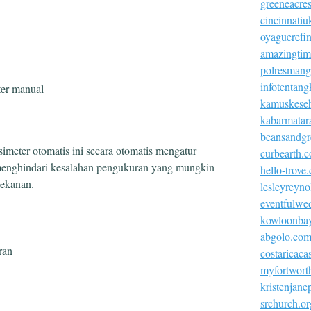
greeneacre
cincinnatiu
oyaguerefi
amazingtim
polresmangg
infotentang
ter manual
kamuskeseh
kabarmatar
beansandgr
ensimeter otomatis ini secara otomatis mengatur
curbearth.
 menghindari kesalahan pengukuran yang mungkin
hello-trove
tekanan.
lesleyreyn
eventfulwe
kowloonba
abgolo.co
ran
costaricac
myfortworth
kristenjan
srchurch.or