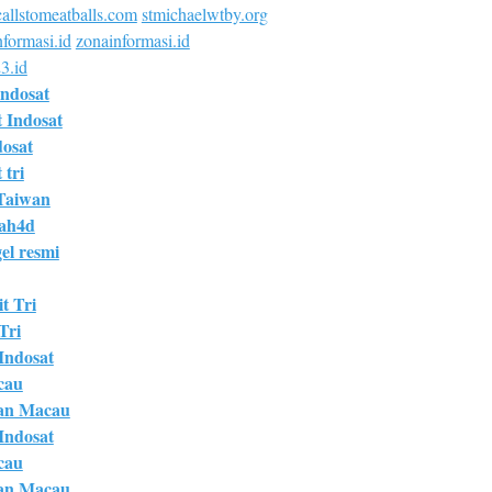
allstomeatballs.com
stmichaelwtby.org
formasi.id
zonainformasi.id
3.id
Indosat
t Indosat
dosat
 tri
Taiwan
bah4d
el resmi
t Tri
Tri
 Indosat
cau
an Macau
 Indosat
cau
an Macau