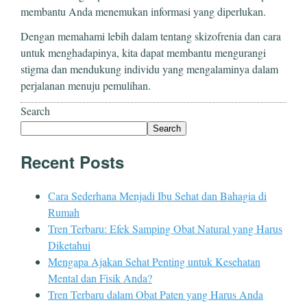
membantu Anda menemukan informasi yang diperlukan.
Dengan memahami lebih dalam tentang skizofrenia dan cara
untuk menghadapinya, kita dapat membantu mengurangi
stigma dan mendukung individu yang mengalaminya dalam
perjalanan menuju pemulihan.
Search
Search
Recent Posts
Cara Sederhana Menjadi Ibu Sehat dan Bahagia di
Rumah
Tren Terbaru: Efek Samping Obat Natural yang Harus
Diketahui
Mengapa Ajakan Sehat Penting untuk Kesehatan
Mental dan Fisik Anda?
Tren Terbaru dalam Obat Paten yang Harus Anda