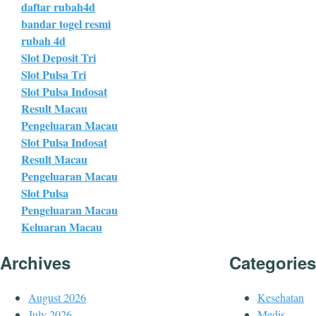
daftar rubah4d
bandar togel resmi
rubah 4d
Slot Deposit Tri
Slot Pulsa Tri
Slot Pulsa Indosat
Result Macau
Pengeluaran Macau
Slot Pulsa Indosat
Result Macau
Pengeluaran Macau
Slot Pulsa
Pengeluaran Macau
Keluaran Macau
Archives
Categories
August 2026
Kesehatan
July 2026
Medis