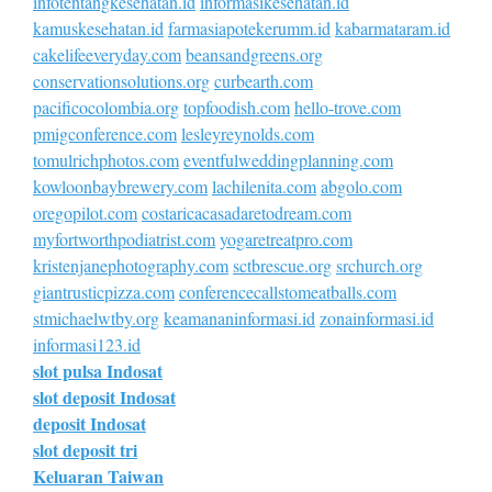
infotentangkesehatan.id
informasikesehatan.id
kamuskesehatan.id
farmasiapotekerumm.id
kabarmataram.id
cakelifeeveryday.com
beansandgreens.org
conservationsolutions.org
curbearth.com
pacificocolombia.org
topfoodish.com
hello-trove.com
pmigconference.com
lesleyreynolds.com
tomulrichphotos.com
eventfulweddingplanning.com
kowloonbaybrewery.com
lachilenita.com
abgolo.com
oregopilot.com
costaricacasadaretodream.com
myfortworthpodiatrist.com
yogaretreatpro.com
kristenjanephotography.com
sctbrescue.org
srchurch.org
giantrusticpizza.com
conferencecallstomeatballs.com
stmichaelwtby.org
keamananinformasi.id
zonainformasi.id
informasi123.id
slot pulsa Indosat
slot deposit Indosat
deposit Indosat
slot deposit tri
Keluaran Taiwan