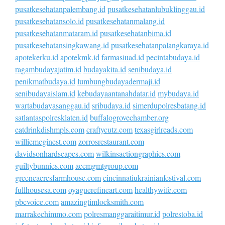
pusatkesehatanpalembang.id
pusatkesehatanlubuklinggau.id
pusatkesehatansolo.id
pusatkesehatanmalang.id
pusatkesehatanmataram.id
pusatkesehatanbima.id
pusatkesehatansingkawang.id
pusatkesehatanpalangkaraya.id
apotekerku.id
apotekmk.id
farmasiuad.id
pecintabudaya.id
ragambudayajatim.id
budayakita.id
senibudaya.id
penikmatbudaya.id
lumbungbudayadermaji.id
senibudayaislam.id
kebudayaantanahdatar.id
mybudaya.id
wartabudayasanggau.id
sribudaya.id
simerdupolresbatang.id
satlantaspolresklaten.id
buffalogrovechamber.org
eatdrinkdishmpls.com
craftycutz.com
texasgirlreads.com
williemcginest.com
zorrosrestaurant.com
davidsonhardscapes.com
wilkinsactiongraphics.com
guiltybunnies.com
acemgmtgroup.com
greeneacresfarmhouse.com
cincinnatiukrainianfestival.com
fullhousesa.com
oyaguerefineart.com
healthywife.com
pbcvoice.com
amazingtimlocksmith.com
marrakechimmo.com
polresmanggaraitimur.id
polrestoba.id