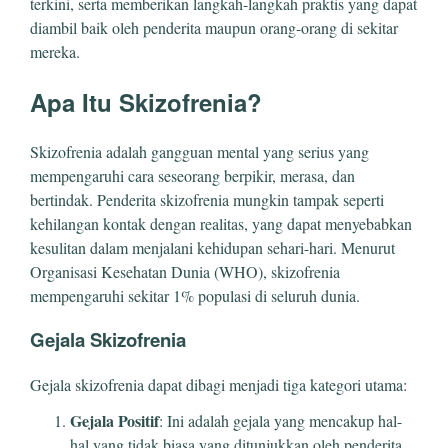
terkini, serta memberikan langkah-langkah praktis yang dapat
diambil baik oleh penderita maupun orang-orang di sekitar
mereka.
Apa Itu Skizofrenia?
Skizofrenia adalah gangguan mental yang serius yang
mempengaruhi cara seseorang berpikir, merasa, dan
bertindak. Penderita skizofrenia mungkin tampak seperti
kehilangan kontak dengan realitas, yang dapat menyebabkan
kesulitan dalam menjalani kehidupan sehari-hari. Menurut
Organisasi Kesehatan Dunia (WHO), skizofrenia
mempengaruhi sekitar 1% populasi di seluruh dunia.
Gejala Skizofrenia
Gejala skizofrenia dapat dibagi menjadi tiga kategori utama:
Gejala Positif
: Ini adalah gejala yang mencakup hal-
hal yang tidak biasa yang ditunjukkan oleh penderita,