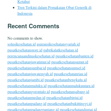
Ketahui
Tren Terkini dalam Pemakaian Obat Generik di
Indonesia
Recent Comments
No comments to show.
solusikesehatan.id
asuransikesehatansyariah.id
pusatkesehatanstore.id
pabrikalatkesehatan.id
perencanaandinaskesehatan.id
pusatkesehatanbanten.id
pusatkesehatanjawatimur.id
pusatkesehatansumut.id
pusatkesehatansumbar.id
pusatkesehatansumsel.id
pusatkesehatanjawatengah.id
pusatkesehatanriau.id
pusatkesehatanjambi.id
pusatkesehatanbengkulu.id
pusatkesehatanmaluku.id
pusatkesehatanmalukuutara.id
pusatkesehatangorontalo.id
pusatkesehatansabang.id
pusatkesehatanmedan.id
pusatkesehatanbinjai.id
pusatkesehatanpadang.id
pusatkesehatanbukittinggi.id
pusatkesehatanpadangpanjang.id
pusatkesehatandumai.id