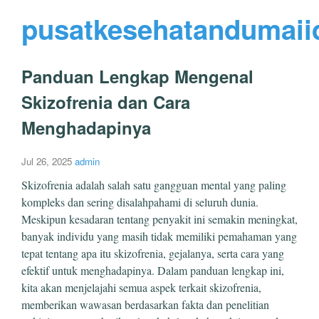
pusatkesehatandumaii
Panduan Lengkap Mengenal
Skizofrenia dan Cara
Menghadapinya
Jul 26, 2025
admin
Skizofrenia adalah salah satu gangguan mental yang paling
kompleks dan sering disalahpahami di seluruh dunia.
Meskipun kesadaran tentang penyakit ini semakin meningkat,
banyak individu yang masih tidak memiliki pemahaman yang
tepat tentang apa itu skizofrenia, gejalanya, serta cara yang
efektif untuk menghadapinya. Dalam panduan lengkap ini,
kita akan menjelajahi semua aspek terkait skizofrenia,
memberikan wawasan berdasarkan fakta dan penelitian