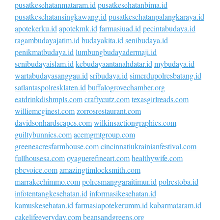
pusatkesehatanmataram.id
pusatkesehatanbima.id
pusatkesehatansingkawang.id
pusatkesehatanpalangkaraya.id
apotekerku.id
apotekmk.id
farmasiuad.id
pecintabudaya.id
ragambudayajatim.id
budayakita.id
senibudaya.id
penikmatbudaya.id
lumbungbudayadermaji.id
senibudayaislam.id
kebudayaantanahdatar.id
mybudaya.id
wartabudayasanggau.id
sribudaya.id
simerdupolresbatang.id
satlantaspolresklaten.id
buffalogrovechamber.org
eatdrinkdishmpls.com
craftycutz.com
texasgirlreads.com
williemcginest.com
zorrosrestaurant.com
davidsonhardscapes.com
wilkinsactiongraphics.com
guiltybunnies.com
acemgmtgroup.com
greeneacresfarmhouse.com
cincinnatiukrainianfestival.com
fullhousesa.com
oyaguerefineart.com
healthywife.com
pbcvoice.com
amazingtimlocksmith.com
marrakechimmo.com
polresmanggaraitimur.id
polrestoba.id
infotentangkesehatan.id
informasikesehatan.id
kamuskesehatan.id
farmasiapotekerumm.id
kabarmataram.id
cakelifeeveryday.com
beansandgreens.org