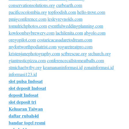
conservationsolutions.org
curbearth.com
pacificocolombia.org
topfoodish.com
hello-trove.com
pmigconference.com
lesleyreynolds.com
tomulrichphotos.com
eventfulweddingplanning.com
kowloonbaybrewery.com
lachilenita.com
abgolo.com
oregopilot.com
costaricacasadaretodream.com
myfortworthpodiatrist.com
yogaretreatpro.com
kristenjanephotography.com
sctbrescue.org
srchurch.org
giantrusticpizza.com
conferencecallstomeatballs.com
stmichaelwtby.org
keamananinformasi.id
zonainformasi.id
informasi123.id
slot pulsa Indosat
slot deposit Indosat
deposit Indosat
slot deposit tri
Keluaran Taiwan
daftar rubah4d
bandar togel resmi