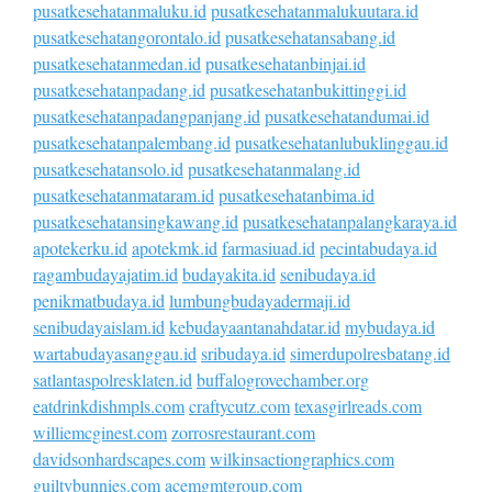
pusatkesehatanmaluku.id
pusatkesehatanmalukuutara.id
pusatkesehatangorontalo.id
pusatkesehatansabang.id
pusatkesehatanmedan.id
pusatkesehatanbinjai.id
pusatkesehatanpadang.id
pusatkesehatanbukittinggi.id
pusatkesehatanpadangpanjang.id
pusatkesehatandumai.id
pusatkesehatanpalembang.id
pusatkesehatanlubuklinggau.id
pusatkesehatansolo.id
pusatkesehatanmalang.id
pusatkesehatanmataram.id
pusatkesehatanbima.id
pusatkesehatansingkawang.id
pusatkesehatanpalangkaraya.id
apotekerku.id
apotekmk.id
farmasiuad.id
pecintabudaya.id
ragambudayajatim.id
budayakita.id
senibudaya.id
penikmatbudaya.id
lumbungbudayadermaji.id
senibudayaislam.id
kebudayaantanahdatar.id
mybudaya.id
wartabudayasanggau.id
sribudaya.id
simerdupolresbatang.id
satlantaspolresklaten.id
buffalogrovechamber.org
eatdrinkdishmpls.com
craftycutz.com
texasgirlreads.com
williemcginest.com
zorrosrestaurant.com
davidsonhardscapes.com
wilkinsactiongraphics.com
guiltybunnies.com
acemgmtgroup.com