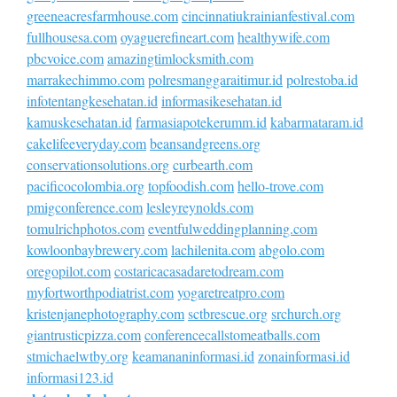
greeneacresfarmhouse.com
cincinnatiukrainianfestival.com
fullhousesa.com
oyaguerefineart.com
healthywife.com
pbcvoice.com
amazingtimlocksmith.com
marrakechimmo.com
polresmanggaraitimur.id
polrestoba.id
infotentangkesehatan.id
informasikesehatan.id
kamuskesehatan.id
farmasiapotekerumm.id
kabarmataram.id
cakelifeeveryday.com
beansandgreens.org
conservationsolutions.org
curbearth.com
pacificocolombia.org
topfoodish.com
hello-trove.com
pmigconference.com
lesleyreynolds.com
tomulrichphotos.com
eventfulweddingplanning.com
kowloonbaybrewery.com
lachilenita.com
abgolo.com
oregopilot.com
costaricacasadaretodream.com
myfortworthpodiatrist.com
yogaretreatpro.com
kristenjanephotography.com
sctbrescue.org
srchurch.org
giantrusticpizza.com
conferencecallstomeatballs.com
stmichaelwtby.org
keamananinformasi.id
zonainformasi.id
informasi123.id