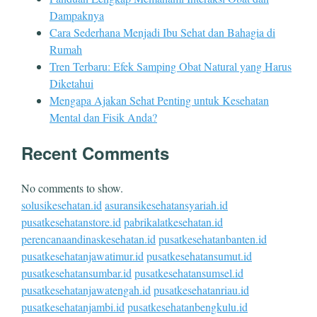
Dampaknya
Cara Sederhana Menjadi Ibu Sehat dan Bahagia di
Rumah
Tren Terbaru: Efek Samping Obat Natural yang Harus
Diketahui
Mengapa Ajakan Sehat Penting untuk Kesehatan
Mental dan Fisik Anda?
Recent Comments
No comments to show.
solusikesehatan.id
asuransikesehatansyariah.id
pusatkesehatanstore.id
pabrikalatkesehatan.id
perencanaandinaskesehatan.id
pusatkesehatanbanten.id
pusatkesehatanjawatimur.id
pusatkesehatansumut.id
pusatkesehatansumbar.id
pusatkesehatansumsel.id
pusatkesehatanjawatengah.id
pusatkesehatanriau.id
pusatkesehatanjambi.id
pusatkesehatanbengkulu.id