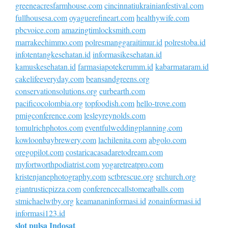
greeneacresfarmhouse.com
cincinnatiukrainianfestival.com
fullhousesa.com
oyaguerefineart.com
healthywife.com
pbcvoice.com
amazingtimlocksmith.com
marrakechimmo.com
polresmanggaraitimur.id
polrestoba.id
infotentangkesehatan.id
informasikesehatan.id
kamuskesehatan.id
farmasiapotekerumm.id
kabarmataram.id
cakelifeeveryday.com
beansandgreens.org
conservationsolutions.org
curbearth.com
pacificocolombia.org
topfoodish.com
hello-trove.com
pmigconference.com
lesleyreynolds.com
tomulrichphotos.com
eventfulweddingplanning.com
kowloonbaybrewery.com
lachilenita.com
abgolo.com
oregopilot.com
costaricacasadaretodream.com
myfortworthpodiatrist.com
yogaretreatpro.com
kristenjanephotography.com
sctbrescue.org
srchurch.org
giantrusticpizza.com
conferencecallstomeatballs.com
stmichaelwtby.org
keamananinformasi.id
zonainformasi.id
informasi123.id
slot pulsa Indosat