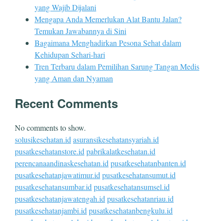
yang Wajib Dijalani
Mengapa Anda Memerlukan Alat Bantu Jalan?
Temukan Jawabannya di Sini
Bagaimana Menghadirkan Pesona Sehat dalam
Kehidupan Sehari-hari
Tren Terbaru dalam Pemilihan Sarung Tangan Medis
yang Aman dan Nyaman
Recent Comments
No comments to show.
solusikesehatan.id
asuransikesehatansyariah.id
pusatkesehatanstore.id
pabrikalatkesehatan.id
perencanaandinaskesehatan.id
pusatkesehatanbanten.id
pusatkesehatanjawatimur.id
pusatkesehatansumut.id
pusatkesehatansumbar.id
pusatkesehatansumsel.id
pusatkesehatanjawatengah.id
pusatkesehatanriau.id
pusatkesehatanjambi.id
pusatkesehatanbengkulu.id