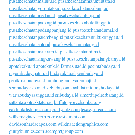
pusatkesehatanmaluku.id
pusatkesehatanmalukuutara.id
pusatkesehatangorontalo.id
pusatkesehatansabang.id
pusatkesehatanmedan.id
pusatkesehatanbinjai.id
pusatkesehatanpadang.id
pusatkesehatanbukittinggi.id
pusatkesehatanpadangpanjang.id
pusatkesehatandumai.id
pusatkesehatanpalembang.id
pusatkesehatanlubuklinggau.id
pusatkesehatansolo.id
pusatkesehatanmalang.id
pusatkesehatanmataram.id
pusatkesehatanbima.id
pusatkesehatansingkawang.id
pusatkesehatanpalangkaraya.id
apotekerku.id
apotekmk.id
farmasiuad.id
pecintabudaya.id
ragambudayajatim.id
budayakita.id
senibudaya.id
penikmatbudaya.id
lumbungbudayadermaji.id
senibudayaislam.id
kebudayaantanahdatar.id
mybudaya.id
wartabudayasanggau.id
sribudaya.id
simerdupolresbatang.id
satlantaspolresklaten.id
buffalogrovechamber.org
eatdrinkdishmpls.com
craftycutz.com
texasgirlreads.com
williemcginest.com
zorrosrestaurant.com
davidsonhardscapes.com
wilkinsactiongraphics.com
guiltybunnies.com
acemgmtgroup.com