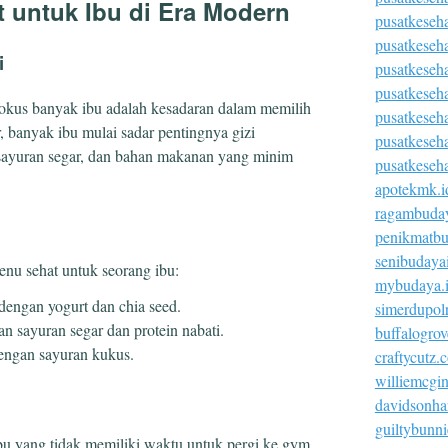
 untuk Ibu di Era Modern
pusatkeseh
pusatkeseh
i
pusatkeseh
pusatkeseha
 fokus banyak ibu adalah kesadaran dalam memilih
pusatkeseh
 banyak ibu mulai sadar pentingnya gizi
pusatkeseh
sayuran segar, dan bahan makanan yang minim
pusatkeseh
apotekmk.i
ragambuday
penikmatbu
senibudaya
enu sehat untuk seorang ibu:
mybudaya.
dengan yogurt dan chia seed.
simerdupolr
an sayuran segar dan protein nabati.
buffalogro
engan sayuran kukus.
craftycutz.
williemcgi
davidsonha
guiltybunn
u yang tidak memiliki waktu untuk pergi ke gym.