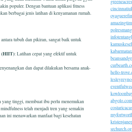
greeneacre
akin populer. Dengan bantuan aplikasi fitness
cincinnatiu
kukan berbagai jenis latihan di kenyamanan rumah.
oyaguerefi
amazingtim
polresmangg
infotentang
ntara tubuh dan pikiran, sangat baik untuk
kamuskeseh
kabarmatar
g (HIIT)
: Latihan cepat yang efektif untuk
beansandgr
curbearth.
menyenangkan dan dapat dilakukan bersama anak-
hello-trove
lesleyreyn
eventfulwe
kowloonba
abgolo.co
 yang tinggi, membuat ibu perlu menemukan
costaricac
n mindfulness telah menjadi tren yang semakin
myfortworth
ihan ini menawarkan manfaat bagi kesehatan
kristenjan
srchurch.or