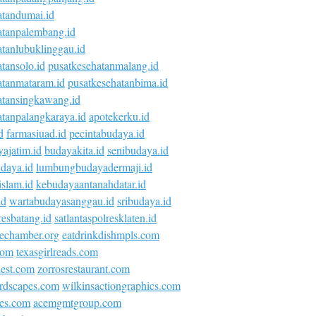
atandumai.id
atanpalembang.id
atanlubuklinggau.id
tansolo.id
pusatkesehatanmalang.id
atanmataram.id
pusatkesehatanbima.id
atansingkawang.id
atanpalangkaraya.id
apotekerku.id
d
farmasiuad.id
pecintabudaya.id
ajatim.id
budayakita.id
senibudaya.id
daya.id
lumbungbudayadermaji.id
islam.id
kebudayaantanahdatar.id
id
wartabudayasanggau.id
sribudaya.id
esbatang.id
satlantaspolresklaten.id
vechamber.org
eatdrinkdishmpls.com
com
texasgirlreads.com
nest.com
zorrosrestaurant.com
rdscapes.com
wilkinsactiongraphics.com
ies.com
acemgmtgroup.com