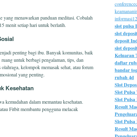
conferencec
keamananin
ine yang menawarkan panduan meditasi. Cobalah
informasi12
 menit setiap hari untuk berlatih.
slot pulsa 
slot deposi
osial
deposit In
slot deposit
jadi penting bagi ibu. Banyak komunitas, baik
Keluaran 
ruang untuk berbagi pengalaman, tips, dan
daftar ru
olahraga, kelompok memasak sehat, atau forum
bandar tog
mosional yang penting.
rubah 4d
Slot Deposi
uk Kesehatan
Slot Pulsa 
Slot Pulsa
mbawa kemudahan dalam memantau kesehatan.
Result Ma
l atau Fitbit membantu pengguna melacak
Pengeluar
Slot Pulsa
Result Ma
Pengeluar