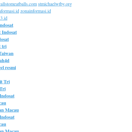
allstomeatballs.com
stmichaelwtby.org
formasi.id
zonainformasi.id
3.id
Indosat
t Indosat
dosat
 tri
Taiwan
bah4d
el resmi
t Tri
Tri
 Indosat
cau
an Macau
 Indosat
cau
an Macau