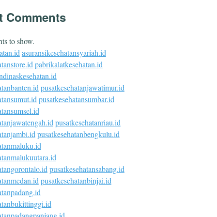
t Comments
s to show.
atan.id
asuransikesehatansyariah.id
tanstore.id
pabrikalatkesehatan.id
ndinaskesehatan.id
atanbanten.id
pusatkesehatanjawatimur.id
atansumut.id
pusatkesehatansumbar.id
atansumsel.id
atanjawatengah.id
pusatkesehatanriau.id
tanjambi.id
pusatkesehatanbengkulu.id
atanmaluku.id
atanmalukuutara.id
tangorontalo.id
pusatkesehatansabang.id
atanmedan.id
pusatkesehatanbinjai.id
atanpadang.id
tanbukittinggi.id
atanpadangpanjang.id