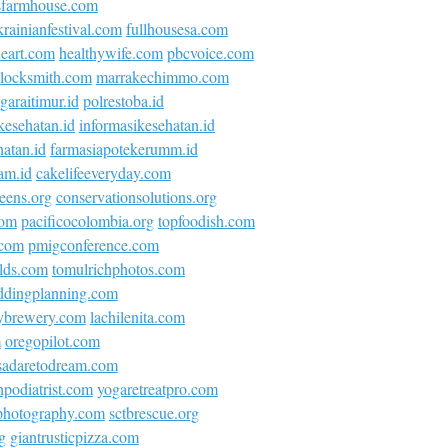
sfarmhouse.com
krainianfestival.com
fullhousesa.com
neart.com
healthywife.com
pbcvoice.com
locksmith.com
marrakechimmo.com
araitimur.id
polrestoba.id
kesehatan.id
informasikesehatan.id
atan.id
farmasiapotekerumm.id
am.id
cakelifeeveryday.com
eens.org
conservationsolutions.org
com
pacificocolombia.org
topfoodish.com
.com
pmigconference.com
olds.com
tomulrichphotos.com
ddingplanning.com
ybrewery.com
lachilenita.com
m
oregopilot.com
asadaretodream.com
podiatrist.com
yogaretreatpro.com
ephotography.com
sctbrescue.org
g
giantrusticpizza.com