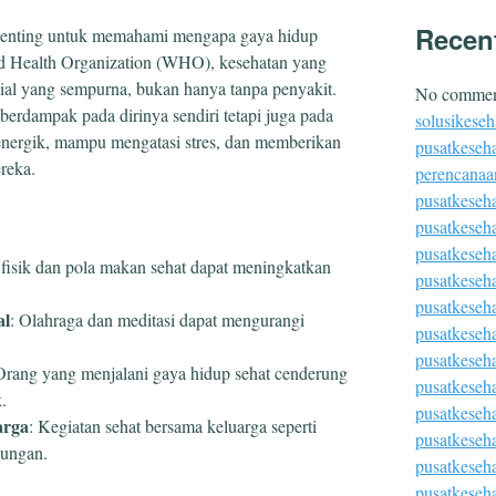
Recen
 penting untuk memahami mengapa gaya hidup
rld Health Organization (WHO), kesehatan yang
osial yang sempurna, bukan hanya tanpa penyakit.
No comment
berdampak pada dirinya sendiri tetapi juga pada
solusikeseh
 energik, mampu mengatasi stres, dan memberikan
pusatkeseha
reka.
perencanaa
pusatkeseh
pusatkeseh
pusatkeseh
s fisik dan pola makan sehat dapat meningkatkan
pusatkeseh
pusatkeseha
al
: Olahraga dan meditasi dapat mengurangi
pusatkeseh
pusatkeseh
Orang yang menjalani gaya hidup sehat cenderung
pusatkeseha
.
pusatkeseh
arga
: Kegiatan sehat bersama keluarga seperti
pusatkeseh
bungan.
pusatkeseha
pusatkeseh