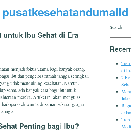
pusatkesehatandumaiid
Search
 untuk Ibu Sehat di Era
Recen
Tren
ehatan menjadi fokus utama bagi banyak orang,
di In
bagai ibu dan pengelola rumah tangga seringkali
7 Ke
s yang tidak mendukung kesehatan. Namun,
Sehat
up sehat, ada banyak cara bagi ibu untuk
Meng
ahteraan mereka. Artikel ini akan mengulas
Jala
 diadopsi oleh wanita di zaman sekarang, agar
Baga
bahagia.
dala
Tren
ehat Penting bagi Ibu?
Medi