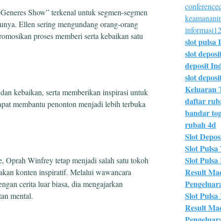
conferencec
eGeneres Show” terkenal untuk segmen-segmen
keamananin
 tamunya. Ellen sering mengundang orang-orang
informasi12
romosikan proses memberi serta kebaikan satu
slot pulsa 
slot deposi
deposit In
slot deposit
Keluaran 
dan kebaikan, serta memberikan inspirasi untuk
daftar ru
dapat membantu penonton menjadi lebih terbuka
bandar tog
rubah 4d
Slot Deposi
Slot Pulsa 
Slot Pulsa
e, Oprah Winfrey tetap menjadi salah satu tokoh
Result Ma
kan konten inspiratif. Melalui wawancara
Pengeluar
ngan cerita luar biasa, dia mengajarkan
Slot Pulsa
tan mental.
Result Ma
Pengeluar