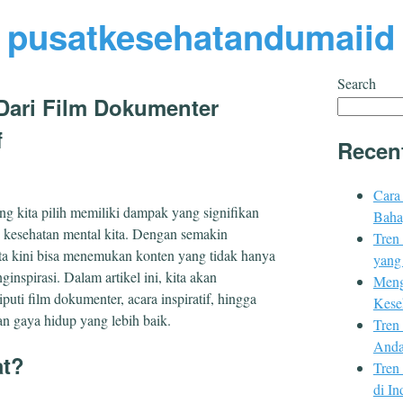
pusatkesehatandumaiid
Search
Dari Film Dokumenter
f
Recen
Cara
ang kita pilih memiliki dampak yang signifikan
Baha
 kesehatan mental kita. Dengan semakin
Tren
ita kini bisa menemukan konten yang tidak hanya
yang
inspirasi. Dalam artikel ini, kita akan
Meng
puti film dokumenter, acara inspiratif, hingga
Kese
n gaya hidup yang lebih baik.
Tren
Anda
at?
Tren
di In