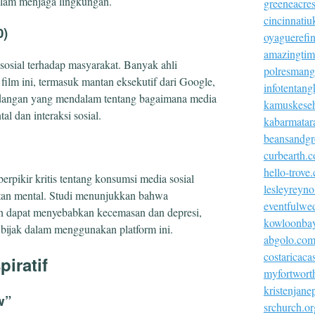
alam menjaga lingkungan.
greeneacre
cincinnatiu
0)
oyaguerefi
amazingtim
osial terhadap masyarakat. Banyak ahli
polresmangg
film ini, termasuk mantan eksekutif dari Google,
infotentang
ndangan yang mendalam tentang bagaimana media
kamuskeseh
l dan interaksi sosial.
kabarmatar
beansandgr
curbearth.
hello-trove
rpikir kritis tentang konsumsi media sosial
lesleyreyn
tan mental. Studi menunjukkan bahwa
eventfulwe
an dapat menyebabkan kecemasan dan depresi,
kowloonba
 bijak dalam menggunakan platform ini.
abgolo.co
costaricac
piratif
myfortworth
kristenjan
w”
srchurch.or