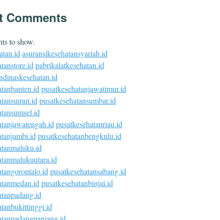
t Comments
s to show.
atan.id
asuransikesehatansyariah.id
tanstore.id
pabrikalatkesehatan.id
ndinaskesehatan.id
atanbanten.id
pusatkesehatanjawatimur.id
atansumut.id
pusatkesehatansumbar.id
atansumsel.id
atanjawatengah.id
pusatkesehatanriau.id
tanjambi.id
pusatkesehatanbengkulu.id
atanmaluku.id
atanmalukuutara.id
tangorontalo.id
pusatkesehatansabang.id
atanmedan.id
pusatkesehatanbinjai.id
atanpadang.id
tanbukittinggi.id
atanpadangpanjang.id