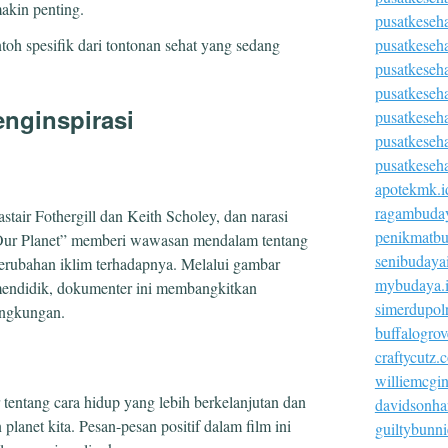
akin penting.
pusatkeseh
pusatkeseh
ntoh spesifik dari tontonan sehat yang sedang
pusatkeseh
pusatkeseha
nginspirasi
pusatkeseh
pusatkeseh
pusatkeseh
apotekmk.i
ragambuday
stair Fothergill dan Keith Scholey, dan narasi
penikmatbu
Our Planet” memberi wawasan mendalam tentang
senibudaya
erubahan iklim terhadapnya. Melalui gambar
mybudaya.
endidik, dokumenter ini membangkitkan
simerdupolr
ingkungan.
buffalogro
craftycutz.
williemcgi
r tentang cara hidup yang lebih berkelanjutan dan
davidsonha
planet kita. Pesan-pesan positif dalam film ini
guiltybunn