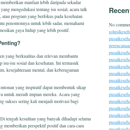
g memberikan manfaat lebih daripada sekadar
Recen
 yang mengedukasi tentang isu sosial, acara talk
, atau program yang berfokus pada kesehatan
ntu penontonnya untuk lebih sadar, memahami
No comment
omosikan gaya hidup yang lebih positif.
solusikeseh
pusatkeseha
Penting?
perencanaa
pusatkeseh
ten yang berkualitas dan relevan membantu
pusatkeseh
 isu-isu sosial dan kesehatan. Ini termasuk
pusatkeseh
m, kesejahteraan mental, dan keberagaman
pusatkeseh
pusatkeseha
pusatkeseh
Tontonan yang inspiratif dapat membentuk sikap
pusatkeseh
ya untuk meraih impian mereka. Acara yang
pusatkeseha
g sukses sering kali menjadi motivasi bagi
pusatkeseh
pusatkeseh
 Di tengah kesulitan yang banyak dihadapi selama
pusatkeseha
memberikan perspektif positif dan cara-cara
pusatkeseh