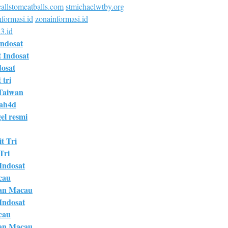
allstomeatballs.com
stmichaelwtby.org
formasi.id
zonainformasi.id
3.id
Indosat
t Indosat
dosat
 tri
Taiwan
bah4d
el resmi
t Tri
Tri
 Indosat
cau
an Macau
 Indosat
cau
an Macau