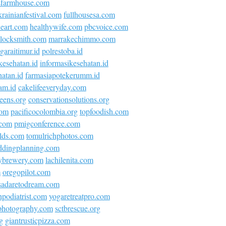
sfarmhouse.com
krainianfestival.com
fullhousesa.com
neart.com
healthywife.com
pbcvoice.com
locksmith.com
marrakechimmo.com
araitimur.id
polrestoba.id
kesehatan.id
informasikesehatan.id
atan.id
farmasiapotekerumm.id
am.id
cakelifeeveryday.com
eens.org
conservationsolutions.org
com
pacificocolombia.org
topfoodish.com
.com
pmigconference.com
olds.com
tomulrichphotos.com
ddingplanning.com
ybrewery.com
lachilenita.com
m
oregopilot.com
asadaretodream.com
podiatrist.com
yogaretreatpro.com
ephotography.com
sctbrescue.org
g
giantrusticpizza.com