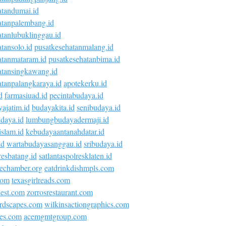
atandumai.id
atanpalembang.id
atanlubuklinggau.id
tansolo.id
pusatkesehatanmalang.id
atanmataram.id
pusatkesehatanbima.id
atansingkawang.id
atanpalangkaraya.id
apotekerku.id
d
farmasiuad.id
pecintabudaya.id
ajatim.id
budayakita.id
senibudaya.id
daya.id
lumbungbudayadermaji.id
islam.id
kebudayaantanahdatar.id
id
wartabudayasanggau.id
sribudaya.id
esbatang.id
satlantaspolresklaten.id
vechamber.org
eatdrinkdishmpls.com
com
texasgirlreads.com
nest.com
zorrosrestaurant.com
rdscapes.com
wilkinsactiongraphics.com
ies.com
acemgmtgroup.com