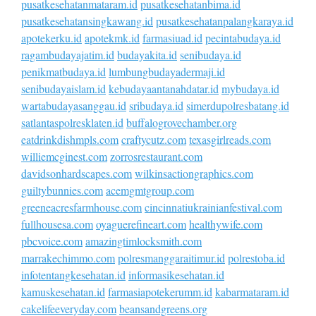
pusatkesehatanmataram.id
pusatkesehatanbima.id
pusatkesehatansingkawang.id
pusatkesehatanpalangkaraya.id
apotekerku.id
apotekmk.id
farmasiuad.id
pecintabudaya.id
ragambudayajatim.id
budayakita.id
senibudaya.id
penikmatbudaya.id
lumbungbudayadermaji.id
senibudayaislam.id
kebudayaantanahdatar.id
mybudaya.id
wartabudayasanggau.id
sribudaya.id
simerdupolresbatang.id
satlantaspolresklaten.id
buffalogrovechamber.org
eatdrinkdishmpls.com
craftycutz.com
texasgirlreads.com
williemcginest.com
zorrosrestaurant.com
davidsonhardscapes.com
wilkinsactiongraphics.com
guiltybunnies.com
acemgmtgroup.com
greeneacresfarmhouse.com
cincinnatiukrainianfestival.com
fullhousesa.com
oyaguerefineart.com
healthywife.com
pbcvoice.com
amazingtimlocksmith.com
marrakechimmo.com
polresmanggaraitimur.id
polrestoba.id
infotentangkesehatan.id
informasikesehatan.id
kamuskesehatan.id
farmasiapotekerumm.id
kabarmataram.id
cakelifeeveryday.com
beansandgreens.org