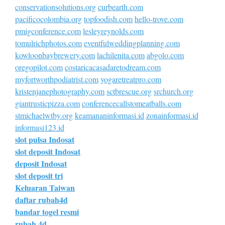
conservationsolutions.org
curbearth.com
pacificocolombia.org
topfoodish.com
hello-trove.com
pmigconference.com
lesleyreynolds.com
tomulrichphotos.com
eventfulweddingplanning.com
kowloonbaybrewery.com
lachilenita.com
abgolo.com
oregopilot.com
costaricacasadaretodream.com
myfortworthpodiatrist.com
yogaretreatpro.com
kristenjanephotography.com
sctbrescue.org
srchurch.org
giantrusticpizza.com
conferencecallstomeatballs.com
stmichaelwtby.org
keamananinformasi.id
zonainformasi.id
informasi123.id
slot pulsa Indosat
slot deposit Indosat
deposit Indosat
slot deposit tri
Keluaran Taiwan
daftar rubah4d
bandar togel resmi
rubah 4d