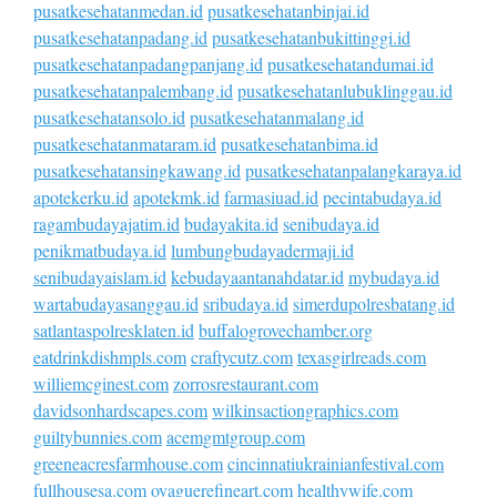
pusatkesehatanmedan.id
pusatkesehatanbinjai.id
pusatkesehatanpadang.id
pusatkesehatanbukittinggi.id
pusatkesehatanpadangpanjang.id
pusatkesehatandumai.id
pusatkesehatanpalembang.id
pusatkesehatanlubuklinggau.id
pusatkesehatansolo.id
pusatkesehatanmalang.id
pusatkesehatanmataram.id
pusatkesehatanbima.id
pusatkesehatansingkawang.id
pusatkesehatanpalangkaraya.id
apotekerku.id
apotekmk.id
farmasiuad.id
pecintabudaya.id
ragambudayajatim.id
budayakita.id
senibudaya.id
penikmatbudaya.id
lumbungbudayadermaji.id
senibudayaislam.id
kebudayaantanahdatar.id
mybudaya.id
wartabudayasanggau.id
sribudaya.id
simerdupolresbatang.id
satlantaspolresklaten.id
buffalogrovechamber.org
eatdrinkdishmpls.com
craftycutz.com
texasgirlreads.com
williemcginest.com
zorrosrestaurant.com
davidsonhardscapes.com
wilkinsactiongraphics.com
guiltybunnies.com
acemgmtgroup.com
greeneacresfarmhouse.com
cincinnatiukrainianfestival.com
fullhousesa.com
oyaguerefineart.com
healthywife.com