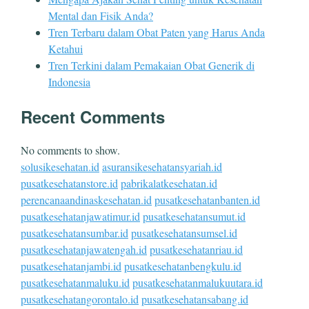
Mental dan Fisik Anda?
Tren Terbaru dalam Obat Paten yang Harus Anda
Ketahui
Tren Terkini dalam Pemakaian Obat Generik di
Indonesia
Recent Comments
No comments to show.
solusikesehatan.id
asuransikesehatansyariah.id
pusatkesehatanstore.id
pabrikalatkesehatan.id
perencanaandinaskesehatan.id
pusatkesehatanbanten.id
pusatkesehatanjawatimur.id
pusatkesehatansumut.id
pusatkesehatansumbar.id
pusatkesehatansumsel.id
pusatkesehatanjawatengah.id
pusatkesehatanriau.id
pusatkesehatanjambi.id
pusatkesehatanbengkulu.id
pusatkesehatanmaluku.id
pusatkesehatanmalukuutara.id
pusatkesehatangorontalo.id
pusatkesehatansabang.id