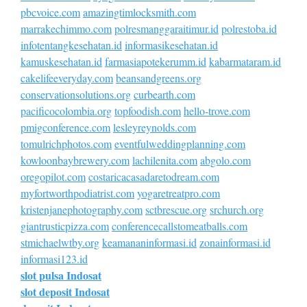
pbcvoice.com
amazingtimlocksmith.com
marrakechimmo.com
polresmanggaraitimur.id
polrestoba.id
infotentangkesehatan.id
informasikesehatan.id
kamuskesehatan.id
farmasiapotekerumm.id
kabarmataram.id
cakelifeeveryday.com
beansandgreens.org
conservationsolutions.org
curbearth.com
pacificocolombia.org
topfoodish.com
hello-trove.com
pmigconference.com
lesleyreynolds.com
tomulrichphotos.com
eventfulweddingplanning.com
kowloonbaybrewery.com
lachilenita.com
abgolo.com
oregopilot.com
costaricacasadaretodream.com
myfortworthpodiatrist.com
yogaretreatpro.com
kristenjanephotography.com
sctbrescue.org
srchurch.org
giantrusticpizza.com
conferencecallstomeatballs.com
stmichaelwtby.org
keamananinformasi.id
zonainformasi.id
informasi123.id
slot pulsa Indosat
slot deposit Indosat